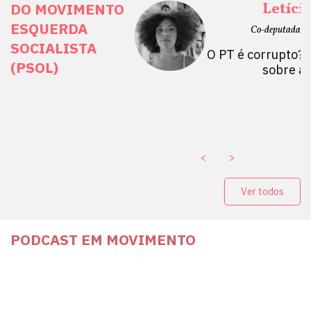
ais Direitos
Letíci
DO MOVIMENTO
ESQUERDA
etano do Sul, SP)
Co-deputada Es
SOCIALISTA
 Mulheres por +
O PT é corrupto? 
(PSOL)
stério Público abre
sobre a
a Vice-Prefeito de
paganda eleitoral
. ￼
<
>
Ver todos
PODCAST EM MOVIMENTO