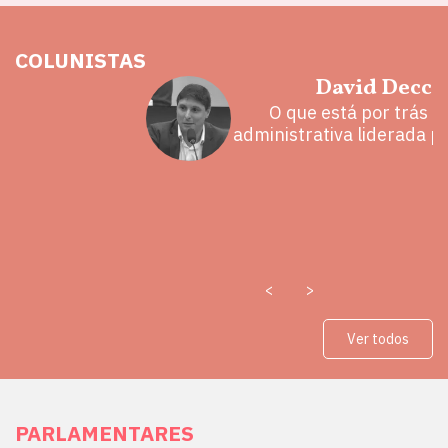
COLUNISTAS
hoz
David Decca
eita e a
O que está por trás 
 mal
administrativa liderada p
<
>
Ver todos
PARLAMENTARES