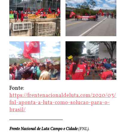
Fonte:
https://frentenacionaldeluta.com/2020/03/03/a-
fnl-aponta-a-luta-como-solucao-para-o-
brasil/
Frente Nacional de Luta Campo e Cidade
(FNL).