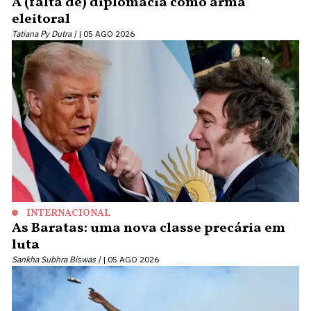
A (falta de) diplomacia como arma
eleitoral
Tatiana Py Dutra |
05 AGO 2026
INTERNACIONAL
As Baratas: uma nova classe precária em
luta
Sankha Subhra Biswas |
05 AGO 2026