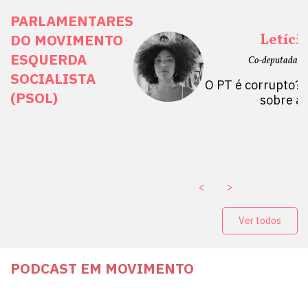
PARLAMENTARES
ais Direitos
Letíci
DO MOVIMENTO
ESQUERDA
etano do Sul, SP)
Co-deputada Es
SOCIALISTA
 Mulheres por +
O PT é corrupto? 
(PSOL)
stério Público abre
sobre a
a Vice-Prefeito de
paganda eleitoral
. ￼
<
>
Ver todos
PODCAST EM MOVIMENTO