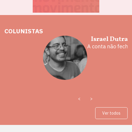
COLUNISTAS
hoz
Israel Dutra
eita e a
A conta não fecha
 mal
<
>
Ver todos