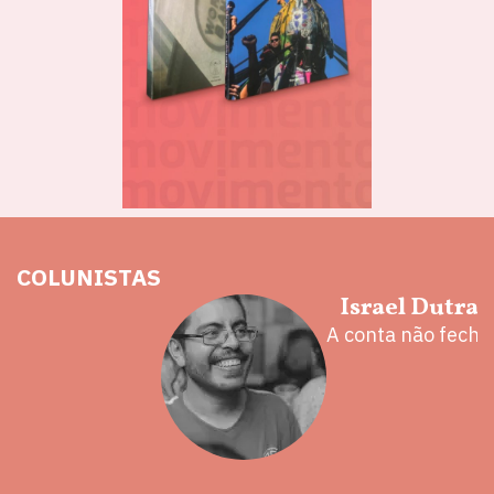
COLUNISTAS
hoz
Israel Dutra
eita e a
A conta não fecha
 mal