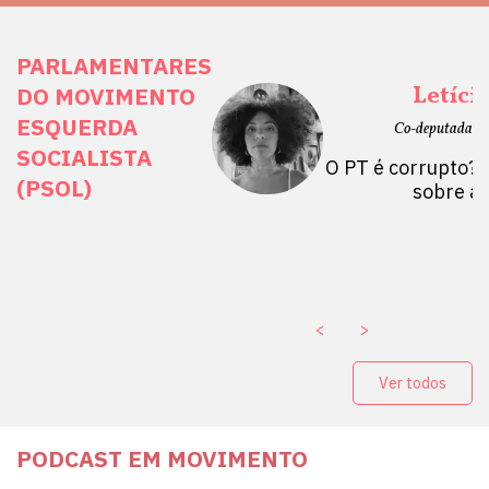
PARLAMENTARES
ais Direitos
Letíci
DO MOVIMENTO
ESQUERDA
etano do Sul, SP)
Co-deputada Es
SOCIALISTA
 Mulheres por +
O PT é corrupto? 
(PSOL)
stério Público abre
sobre a
a Vice-Prefeito de
paganda eleitoral
. ￼
<
>
Ver todos
PODCAST EM MOVIMENTO