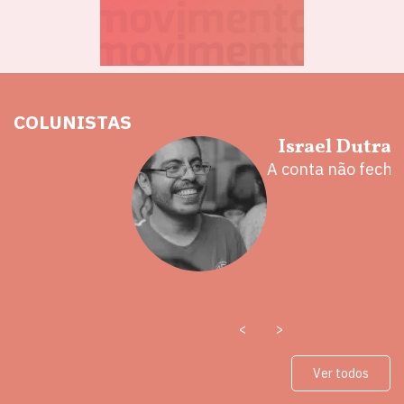
COLUNISTAS
hoz
Israel Dutra
eita e a
A conta não fecha
 mal
<
>
Ver todos