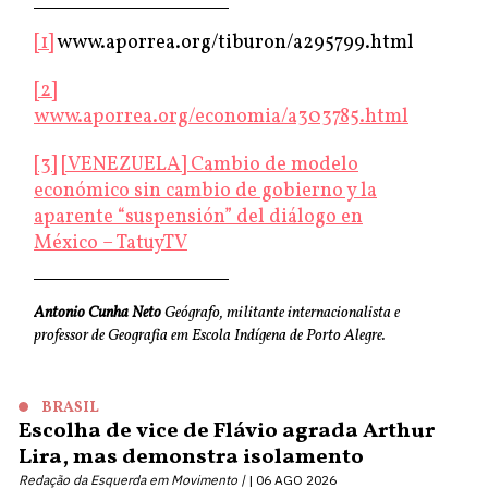
[1]
www.aporrea.org/tiburon/a295799.html
[2]
www.aporrea.org/economia/a303785.html
[3]
[VENEZUELA] Cambio de modelo
económico sin cambio de gobierno y la
aparente “suspensión” del diálogo en
México – TatuyTV
Antonio Cunha Neto
Geógrafo, militante internacionalista e
professor de Geografia em Escola Indígena de Porto Alegre.
BRASIL
Escolha de vice de Flávio agrada Arthur
Lira, mas demonstra isolamento
Redação da Esquerda em Movimento |
06 AGO 2026