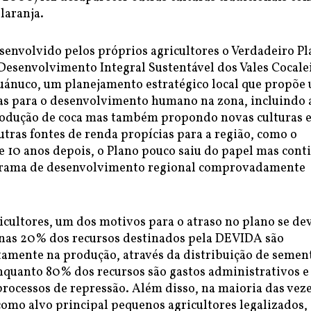
laranja.
senvolvido pelos próprios agricultores o Verdadeiro P
 Desenvolvimento Integral Sustentável dos Vales Cocale
uánuco, um planejamento estratégico local que propõe
as para o desenvolvimento humano na zona, incluindo 
rodução de coca mas também propondo novas culturas e
tras fontes de renda propícias para a região, como o
e 10 anos depois, o Plano pouco saiu do papel mas cont
rama de desenvolvimento regional comprovadamente
cultores, um dos motivos para o atraso no plano se de
enas 20% dos recursos destinados pela DEVIDA são
tamente na produção, através da distribuição de semen
enquanto 80% dos recursos são gastos administrativos e
processos de repressão. Além disso, na maioria das veze
como alvo principal pequenos agricultores legalizados,