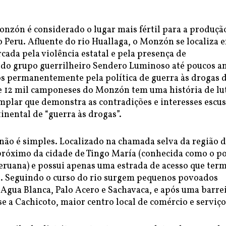
onzón é considerado o lugar mais fértil para a produçã
o Peru. Afluente do rio Huallaga, o Monzón se localiza 
ada pela violência estatal e pela presença de
do grupo guerrilheiro Sendero Luminoso até poucos a
os permanentemente pela política de guerra às drogas 
e 12 mil camponeses do Monzón tem uma história de lu
mplar que demonstra as contradições e interesses escu
tinental de “guerra às drogas”.
não é simples. Localizado na chamada selva da região 
próximo da cidade de Tingo María (conhecida como o po
ruana) e possui apenas uma estrada de acesso que ter
e. Seguindo o curso do rio surgem pequenos povoados
 Agua Blanca, Palo Acero e Sachavaca, e após uma barre
se a Cachicoto, maior centro local de comércio e serviço