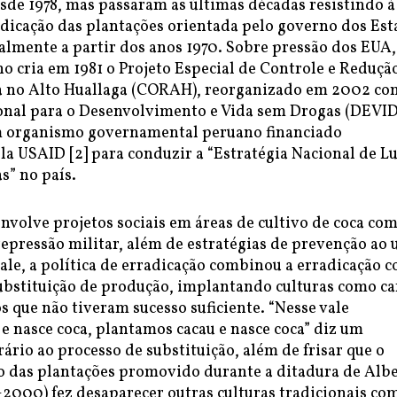
esde 1978, mas passaram as últimas décadas resistindo à
adicação das plantações orientada pelo governo dos Es
almente a partir dos anos 1970. Sobre pressão dos EUA,
o cria em 1981 o Projeto Especial de Controle e Reduçã
a no Alto Huallaga (CORAH), reorganizado em 2002 c
nal para o Desenvolvimento e Vida sem Drogas (DEVID
 organismo governamental peruano financiado
a USAID [2] para conduzir a “Estratégia Nacional de L
s” no país.
volve projetos sociais em áreas de cultivo de coca co
epressão militar, além de estratégias de prevenção ao 
ale, a política de erradicação combinou a erradicação 
ubstituição de produção, implantando culturas como ca
s que não tiveram sucesso suficiente. “Nesse vale
e nasce coca, plantamos cacau e nasce coca” diz um
rio ao processo de substituição, além de frisar que o
das plantações promovido durante a ditadura de Alb
-2000) fez desaparecer outras culturas tradicionais co