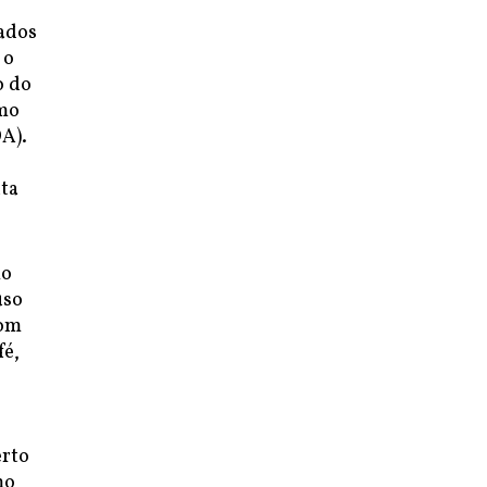
tados
 o
o do
omo
A).
uta
mo
uso
com
fé,
erto
mo