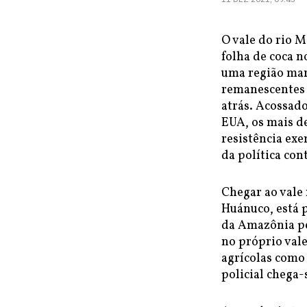
O vale do rio M
folha de coca n
uma região marc
remanescentes 
atrás. Acossad
EUA, os mais d
resistência exe
da política con
Chegar ao vale 
Huánuco, está 
da Amazônia pe
no próprio val
agrícolas como
policial chega-