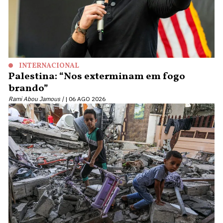
INTERNACIONAL
Palestina: “Nos exterminam em fogo
brando”
Rami Abou Jamous |
06 AGO 2026