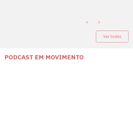
. ￼
<
>
Ver todos
PODCAST EM MOVIMENTO