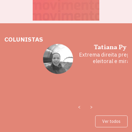
COLUNISTAS
hoz
Tatiana Py 
eita e a
Extrema direita prepa
 mal
eleitoral e mira
<
>
Ver todos