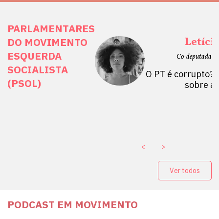
PARLAMENTARES
ais Direitos
Letíci
DO MOVIMENTO
ESQUERDA
etano do Sul, SP)
Co-deputada Es
SOCIALISTA
 Mulheres por +
O PT é corrupto? 
(PSOL)
stério Público abre
sobre a
a Vice-Prefeito de
paganda eleitoral
. ￼
<
>
Ver todos
PODCAST EM MOVIMENTO