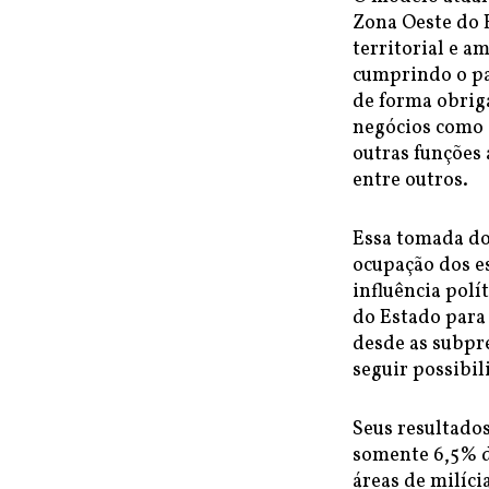
Zona Oeste do 
territorial e 
cumprindo o pap
de forma obriga
negócios como o
outras funções 
entre outros.
Essa tomada do
ocupação dos e
influência polí
do Estado para 
desde as subpre
seguir possibil
Seus resultados
somente 6,5% d
áreas de milíci