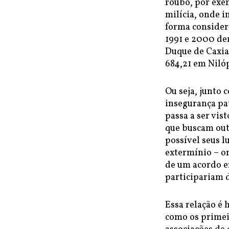
roubo, por exe
milícia, onde i
forma consider
1991 e 2000 de
Duque de Caxias
684,21 em Nilóp
Ou seja, junto 
insegurança pat
passa a ser vis
que buscam out
possível seus l
extermínio – or
de um acordo en
participariam 
Essa relação é
como os primei