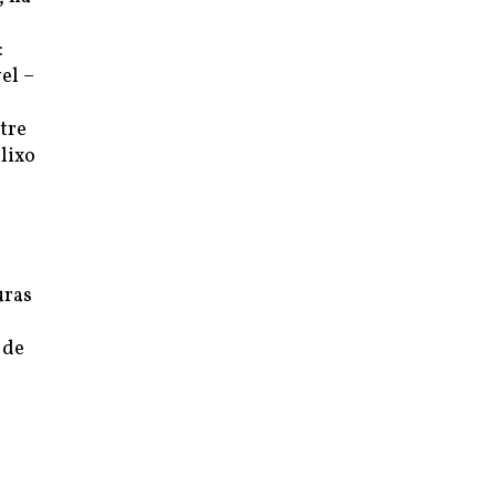
:
el –
tre
lixo
uras
 de