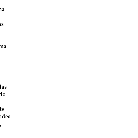
ma
as
uma
das
 do
te
dades
,