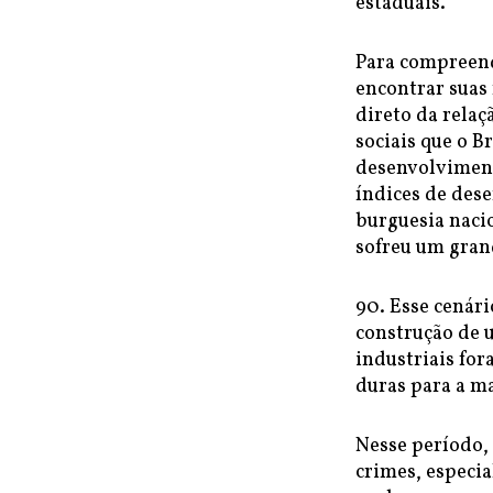
estaduais.
Para compreend
encontrar suas 
direto da relaç
sociais que o B
desenvolviment
índices de dese
burguesia nacio
sofreu um grand
90. Esse cenári
construção de 
industriais fo
duras para a m
Nesse período,
crimes, especia