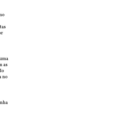
smo
tas
or
 uma
m as
do
a no
inha