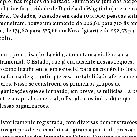
mplo, nas regiões da Baixada Fluminense (um dos berço
nclusive fica a cidade de Daniela do Waguinho) crescem
ável. Os dados, baseados em cada 100.000 pessoas ent
monstram: houve um aumento de 226,62 para 710,85 e
, de 174,60 para 375,66 em Nova Iguaçu e de 252,53 par
olis.
com a precarização da vida, aumentam a violência e a
rimonial. O Estado, que já era ausente nessas regiões,
to como insuficiente, em especial para os comércios loca
ra forma de garantir que essa instabilidade afete o me
ucros. Nisso se constroem os primeiros grupos de
ganizações que se tornarão, em breve, as milícias – a p
tre o capital comercial, o Estado e os indivíduos que
dessas organizações.
 historicamente registrada, com diversas demonstrações
ros grupos de extermínio surgiram a partir da pressão