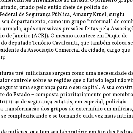
 comerciantes diretamente ao Estado. O primeiro grupo
strado, criado pelo então chefe de polícia do
ederal de Segurança Pública, Amaury Kruel, surgiu
 seu departamento, como um grupo “informal” de com
o armada, após sucessivas pressões feitas pela Associaç
io de Janeiro (ACRJ). O mesmo acontece em Duque de
r do deputado Tenório Cavalcanti, que também coloca s
sidente da Associação Comercial da cidade, cargo que
17.
truturas pré-milicianas surgem como uma necessidade d
ior controle sobre as regiões que o Estado legal não v
segurar uma segurança para o seu capital. A sua constr
te do Estado – composta prioritariamente por membr
truturas de segurança estatais, em especial, policiais
 a transformação dos grupos de extermínio em milícias
i se complexificando e se tornando cada vez mais intrín
de milícias, que tem seu laboratório em Rio das Pedras