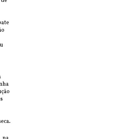
 de
bate
ão
eu
a
inha
ução
os
,
seca.
, na