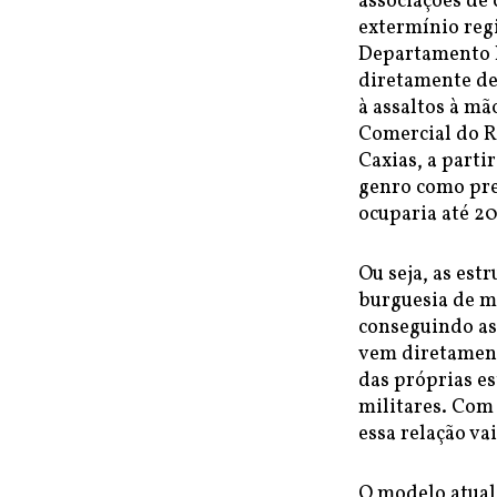
associações de
extermínio regi
Departamento F
diretamente de
à assaltos à mã
Comercial do R
Caxias, a parti
genro como pre
ocuparia até 20
Ou seja, as es
burguesia de ma
conseguindo as
vem diretamen
das próprias es
militares. Com
essa relação va
O modelo atual 