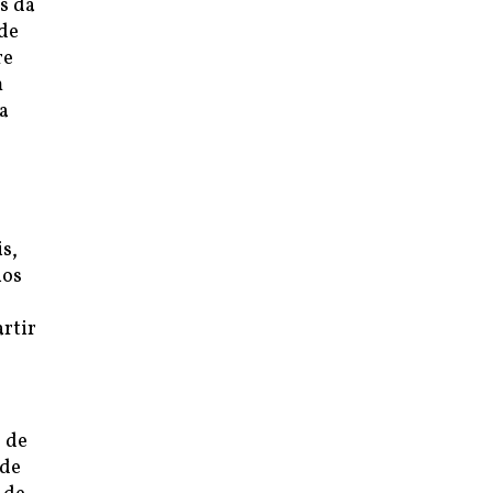
s da
 de
re
m
a
is,
nos
artir
 de
 de