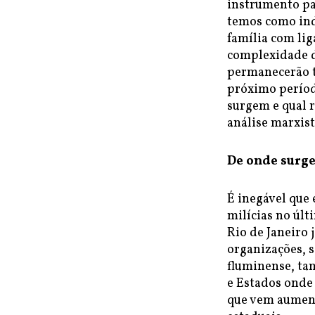
instrumento pa
temos como ind
família com lig
complexidade d
permanecerão t
próximo períod
surgem e qual 
análise marxist
De onde surge
É inegável que 
milícias no últ
Rio de Janeiro 
organizações, 
fluminense, ta
e Estados onde
que vem aument