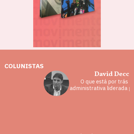
COLUNISTAS
hoz
David Decca
eita e a
O que está por trás 
 mal
administrativa liderada p