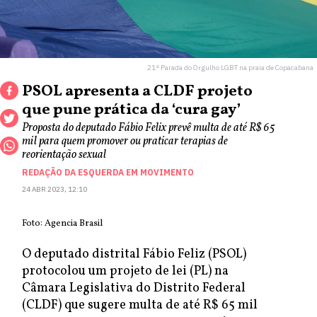
21ª Parada do Orgulho LGBT na praia de Copacabana
PSOL apresenta a CLDF projeto
que pune prática da ‘cura gay’
Proposta do deputado Fábio Felix prevê multa de até R$ 65
mil para quem promover ou praticar terapias de
reorientação sexual
REDAÇÃO DA ESQUERDA EM MOVIMENTO
24 ABR 2023, 12:10
Foto: Agencia Brasil
O deputado distrital Fábio Feliz (PSOL)
protocolou um projeto de lei (PL) na
Câmara Legislativa do Distrito Federal
(CLDF) que sugere multa de até R$ 65 mil