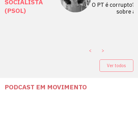
SOCIALISTA
 Mulheres por +
O PT é corrupto? 
(PSOL)
stério Público abre
sobre a
a Vice-Prefeito de
paganda eleitoral
. ￼
<
>
Ver todos
PODCAST EM MOVIMENTO