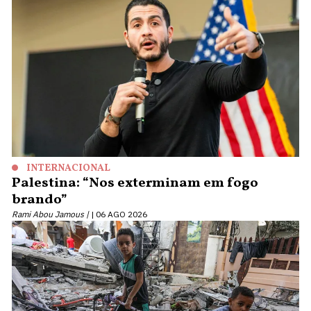
INTERNACIONAL
Palestina: “Nos exterminam em fogo
brando”
Rami Abou Jamous |
06 AGO 2026