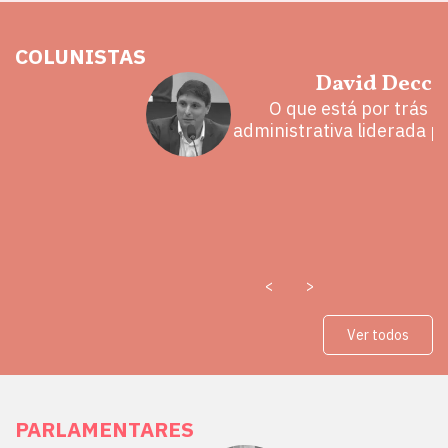
COLUNISTAS
hoz
David Decca
eita e a
O que está por trás 
 mal
administrativa liderada p
<
>
Ver todos
PARLAMENTARES