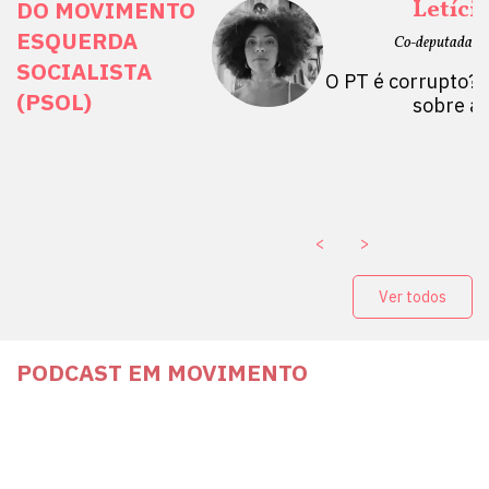
ais Direitos
Letíci
DO MOVIMENTO
ESQUERDA
etano do Sul, SP)
Co-deputada Es
SOCIALISTA
 Mulheres por +
O PT é corrupto? 
(PSOL)
stério Público abre
sobre a
a Vice-Prefeito de
paganda eleitoral
. ￼
<
>
Ver todos
PODCAST EM MOVIMENTO