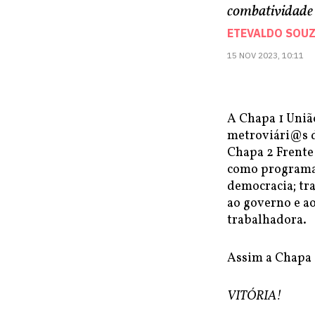
combatividade n
ETEVALDO SOUZ
15 NOV 2023, 10:11
A Chapa 1 União
metroviári@s d
Chapa 2 Frente
como programa: 
democracia; tra
ao governo e ao
trabalhadora.
Assim a Chapa 1
VITÓRIA!