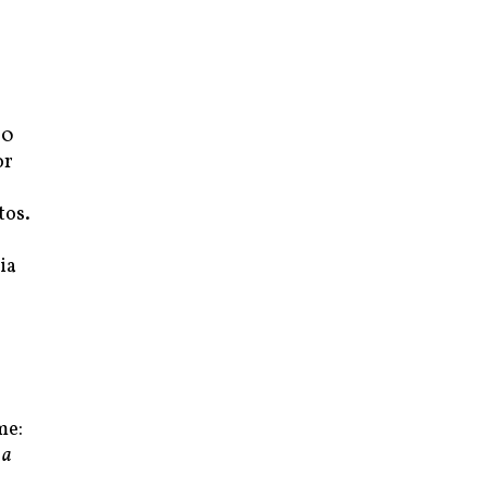
50
or
tos.
ia
me:
 a