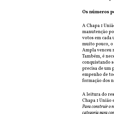
Os números po
A Chapa 1 Uniã
manutenção po
votos em cada 
muito pouco, o 
Ampla venceu n
Também, é nece
conquistando s
precisa de um p
empenho de tod
formação dos n
A leitura do re
Chapa 1 União 
Para construir o 
categoria para co