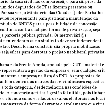
ério da casa civil não compareceu, e para surpresa da
hum dos deputados do PT se fizeram presentes ou
Por sua vez, o Ministério das Cidades (Jader Barbalho
nviou representante para justificar a manutenção da
tudo do BNDES para a possibilidade de concessão.
 continua contra qualquer forma de privatização, seja
eja parceria pública privada. Os metroviári@s
te entenderam que o sindicato deve ser independente
estão. Dessa forma construir sua própria mobilização
seja eficaz para derrotar o projeto neoliberal privatist
Chapa 2 da Frente Ampla, apoiada pela CUT – material e
 representava a gestão da empresa e, sem qualquer crít
 mantem a empresa na lista do PND. As propostas de
ntêm dentro dos marcos das reivindicações específica
 a toda categoria, desde melhoria nas condições de
rio. A concepção acrítica à gestão foi nítida, pois tinha
 e atuando como verdadeiros cabos eleitorais nos locai
demonstrava de forma flagrante o atrelamento que viria