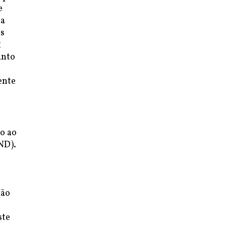
e
ua
os
1
anto
ente
o ao
ND).
não
ste