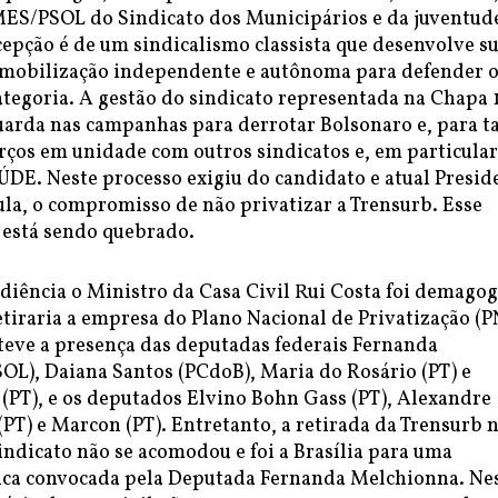
MES/PSOL do Sindicato dos Municipários e da juventud
epção é de um sindicalismo classista que desenvolve s
a mobilização independente e autônoma para defender 
ategoria. A gestão do sindicato representada na Chapa 
uarda nas campanhas para derrotar Bolsonaro e, para t
rços em unidade com outros sindicatos e, em particular
DE. Neste processo exigiu do candidato e atual Presid
ula, o compromisso de não privatizar a Trensurb. Esse
está sendo quebrado.
diência o Ministro da Casa Civil Rui Costa foi demagog
tiraria a empresa do Plano Nacional de Privatização (P
 teve a presença das deputadas federais Fernanda
OL), Daiana Santos (PCdoB), Maria do Rosário (PT) e
 (PT), e os deputados Elvino Bohn Gass (PT), Alexandre
PT) e Marcon (PT). Entretanto, a retirada da Trensurb 
sindicato não se acomodou e foi a Brasília para uma
ica convocada pela Deputada Fernanda Melchionna. Ne