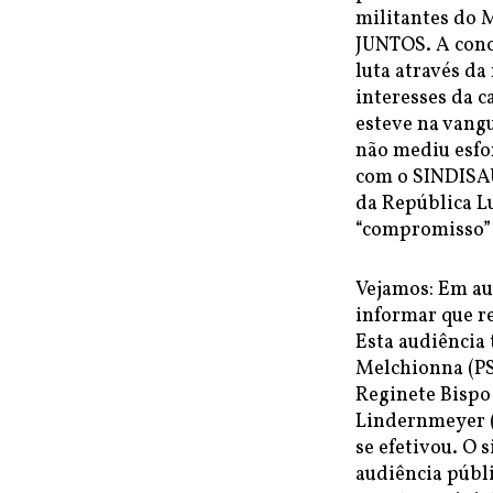
militantes do 
JUNTOS. A conc
luta através d
interesses da c
esteve na vang
não mediu esfo
com o SINDISAÚ
da República L
“compromisso” 
Vejamos: Em au
informar que re
Esta audiência
Melchionna (PS
Reginete Bispo
Lindernmeyer (
se efetivou. O 
audiência públ