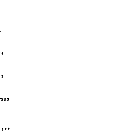
a
em
 a
rsus
a
 por