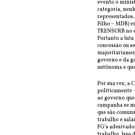
evento o minist
categoria, nen
representados. 
Filho – MDB) e
TRENSURB no es
Portanto a luta
concessão ou s
majoritariamen
governo e da g
autônoma e que 
Por sua vez, a 
politicamente –
ao governo que
campanha se ma
que são comuns
trabalho e salá
FG’s adesivados
trabalho. Isso 