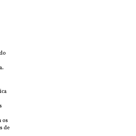
 do
a.
ica
s
m os
s de