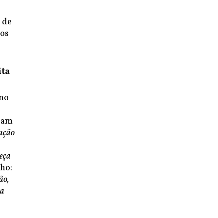
 de
dos
ita
rno
ejam
ação
meça
ho:
ão,
ta