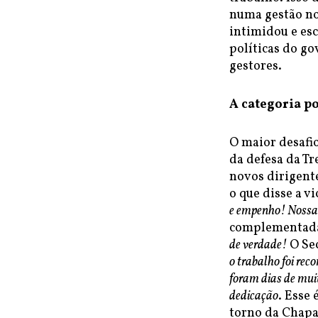
numa gestão no 
intimidou e esc
políticas do g
gestores.
A categoria p
O maior desafio
da defesa da Tr
novos dirigente
o que disse a 
e empenho! Nossa 
complementada
de verdade!
O Sec
o trabalho foi re
foram dias de muit
dedicação
. Esse
torno da Chapa 