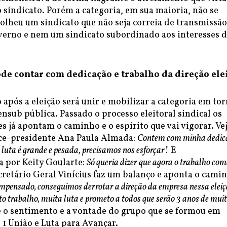
sindicato. Porém a categoria, em sua maioria, não se
olheu um sindicato que não seja correia de transmissão
overno e nem um sindicato subordinado aos interesses 
ode contar com dedicação e trabalho da direção ele
 após a eleição será unir e mobilizar a categoria em to
ensub pública. Passado o processo eleitoral sindical os
s já apontam o caminho e o espirito que vai vigorar. V
vice-presidente Ana Paula Almada:
Contem com minha dedic
luta é grande e pesada, precisamos nos esforçar
! E
 por Keity Goularte:
Só queria dizer que agora o trabalho co
retário Geral Vinícius faz um balanço e aponta o camin
compensado, conseguimos derrotar a direção da empresa nessa eleiç
o trabalho, muita luta e prometo a todos que serão 3 anos de mui
 é o sentimento e a vontade do grupo que se formou em
1 União e Luta para Avançar.