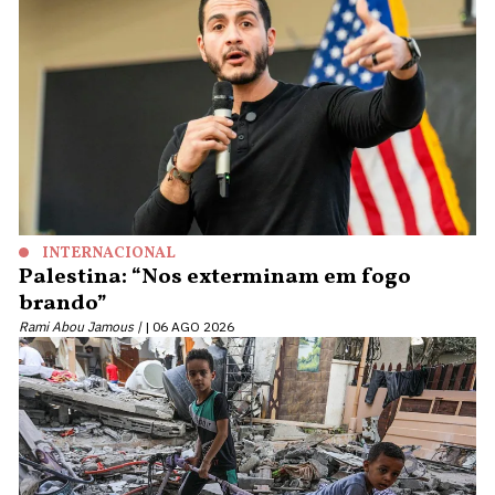
INTERNACIONAL
Palestina: “Nos exterminam em fogo
brando”
Rami Abou Jamous |
06 AGO 2026