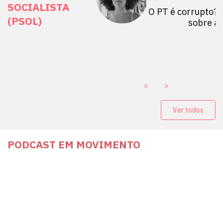
SOCIALISTA
 Mulheres por +
O PT é corrupto? 
(PSOL)
stério Público abre
sobre a
a Vice-Prefeito de
paganda eleitoral
. ￼
<
>
Ver todos
PODCAST EM MOVIMENTO