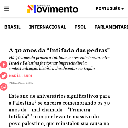
PORTUGUÊS
BRASIL
INTERNACIONAL
PSOL
PARLAMENTAR
A 30 anos da “Intifada das pedras”
Há 30 anos da primeira Intifada, a crescente tensão entre
Israel e Palestina faz tornar imprescindível a
contextualização histórica das disputas na região.
MARÍA LANDI
9 DEZ 2017, 14:42
Este ano de aniversários significativos para
1
a Palestina
se encerra comemorando os 30
anos da – mal chamada – “Primeira
2
Intifada”
: o maior levante massivo do
povo palestino, que reinstalou sua causa na