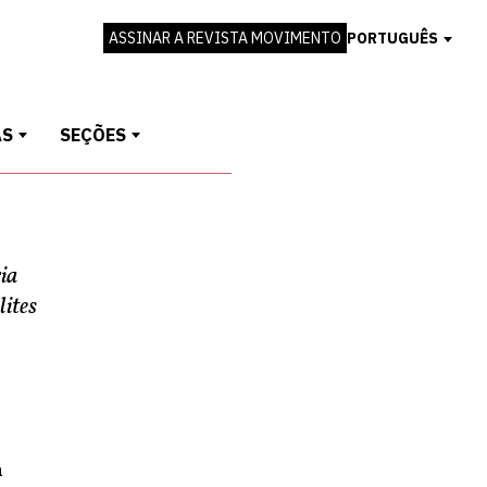
ASSINAR A REVISTA MOVIMENTO
PORTUGUÊS
AS
SEÇÕES
ia
lites
n