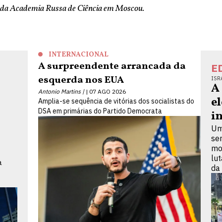
 da Academia Russa de Ciência em Moscou.
INTERNACIONAL
A surpreendente arrancada da
E
esquerda nos EUA
ISR
A
Antonio Martins |
07 AGO 2026
e
Amplia-se sequência de vitórias dos socialistas do
DSA em primárias do Partido Democrata
i
Um
se
mo
lu
a
da