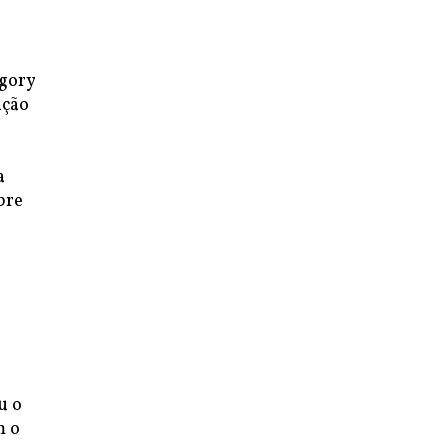
igory
nção
e
a
bre
u o
m o