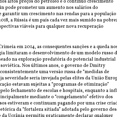
dos altos preços do petróleo e o contínuo crescimento
in pode prometer um aumento nos salários do
e garantir um crescimento nas rendas para a populaçã
018, a Rússia é um país cada vez mais sumido na pobre
spectivas viáveis para qualquer nova recuperação
Crimeia em 2014, as consequentes sanções e a queda no
gia limitaram o desenvolvimento de um modelo russo 
seado na exploração predatória do potencial industrial
 soviética. Nos últimos anos, o governo de Dmitry
onsistentemente uma versão russa de “medidas de
ja severidade seria invejada pelas elites da União Euro
ucação estavam sujeitas a “programas de otimização”
elo fechamento de escolas e hospitais, enquanto a inf
principalmente mediante o “congelamento” efetivo dos
ussos estiveram e continuam pagando por uma crise cria
 retórica da “fortaleza sitiada” adotada pelo governo de
e da Ucrânia permitiu praticamente declarar qualquer