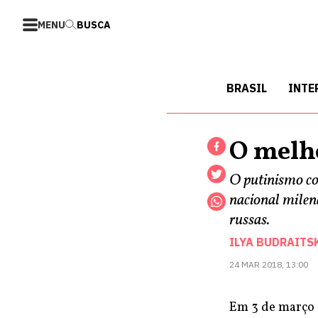
MENU
BUSCA
BRASIL
INTE
O melh
O putinismo co
nacional milena
russas.
ILYA BUDRAITS
24 MAR 2018, 13:00
Em 3 de março d