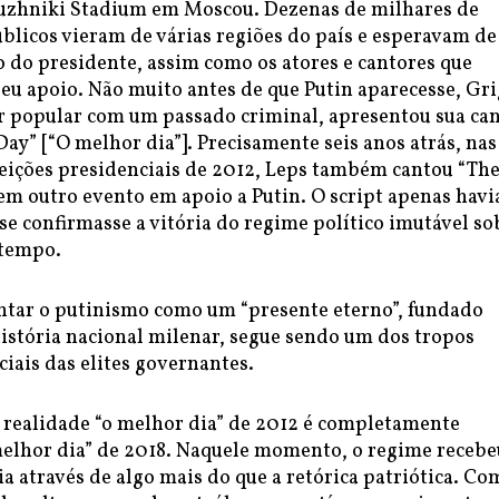
Luzhniki Stadium em Moscou. Dezenas de milhares de
blicos vieram de várias regiões do país e esperavam de
o do presidente, assim como os atores e cantores que
eu apoio. Não muito antes de que Putin aparecesse, Gr
r popular com um passado criminal, apresentou sua ca
Day” [“O melhor dia”]. Precisamente seis anos atrás, nas
leições presidenciais de 2012, Leps também cantou “Th
em outro evento em apoio a Putin. O script apenas havi
e confirmasse a vitória do regime político imutável so
 tempo.
entar o putinismo como um “presente eterno”, fundado
istória nacional milenar, segue sendo um dos tropos
ciais das elites governantes.
 realidade “o melhor dia” de 2012 é completamente
melhor dia” de 2018. Naquele momento, o regime recebe
a através de algo mais do que a retórica patriótica. Co