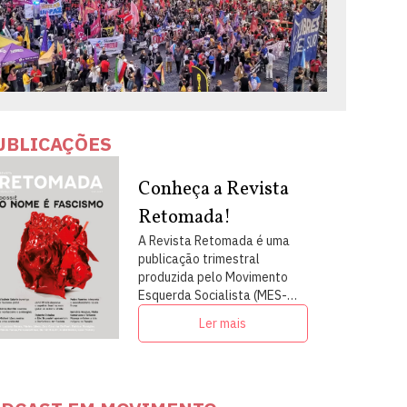
UBLICAÇÕES
Conheça a Revista
Retomada!
A Revista Retomada é uma
publicação trimestral
produzida pelo Movimento
Esquerda Socialista (MES-
PSOL) em articulação com
Ler mais
intelectuais, militantes e
artistas