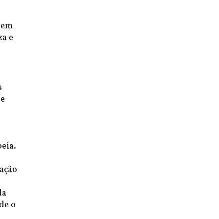
o em
za e
s
de
peia.
lação
da
sde o