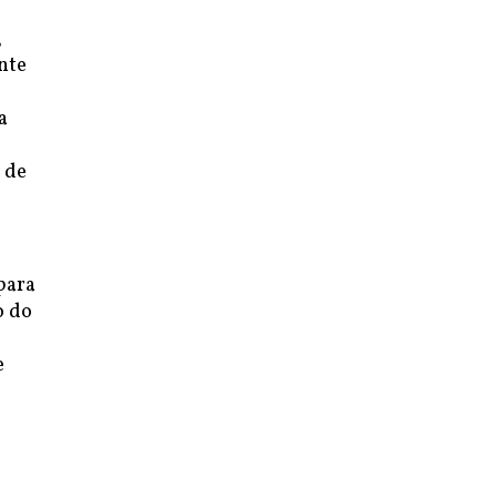
,
nte
a
 de
para
o do
e