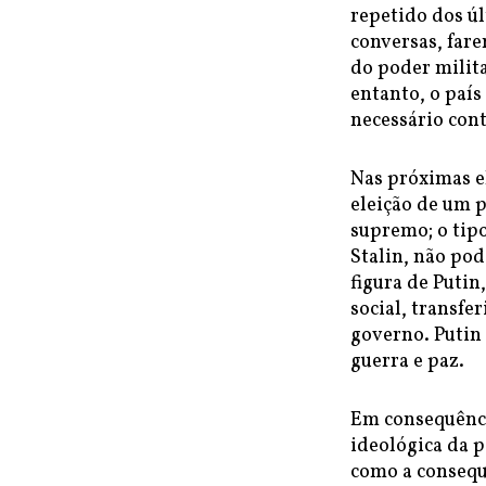
repetido dos úl
conversas, fare
do poder milita
entanto, o paí
necessário cont
Nas próximas el
eleição de um 
supremo; o tip
Stalin, não pod
figura de Putin
social, transfe
governo. Putin 
guerra e paz.
Em consequência
ideológica da p
como a conseque