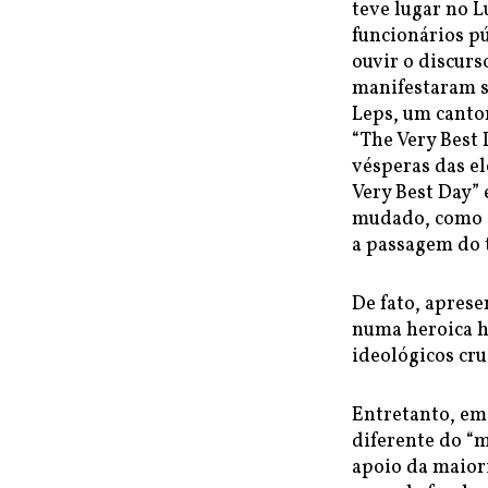
teve lugar no 
funcionários pú
ouvir o discurs
manifestaram s
Leps, um canto
“The Very Best 
vésperas das e
Very Best Day” 
mudado, como s
a passagem do
De fato, apres
numa heroica h
ideológicos cru
Entretanto, em
diferente do “
apoio da maiori