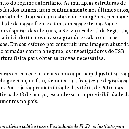
nto do regime autoritário. As múltiplas estruturas de
os fundos aumentaram continuamente nos últimos anos
ndato de atuar sob um estado de emergência permane
idade da nação frente a uma ameaça externa. Não é
em vésperas das eleições, o Serviço Federal de Seguranç
ha iniciado um novo caso a grande escala contra os
ssos. Em seu esforço por construir uma imagem absurda
o armadas contra o regime, os investigadores do FSB
rtura física para obter as provas necessárias.
aças externas e internas como a principal justificativa 
 do governo, de fato, demonstra a fraqueza e degradaçã
e. Por trás da previsibilidade da vitória de Putin nas
tivas de 18 de março, esconde-se a imprevisibilidade d
amentos no país.
um ativista político russo. É estudante de Ph.D. no Instituto para