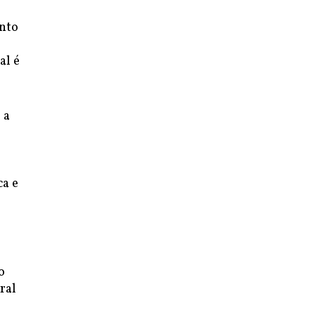
ento
al é
 a
ca e
o
ral