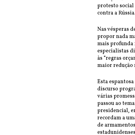
protesto socia
contra a Rússia
Nas vésperas d
propor nada ma
mais profunda 
especialistas 
às “regras orç
maior redução n
Esta espantosa 
discurso progr
várias promessa
passou ao tema 
presidencial, 
recordam a uma
de armamentos 
estadunidenses