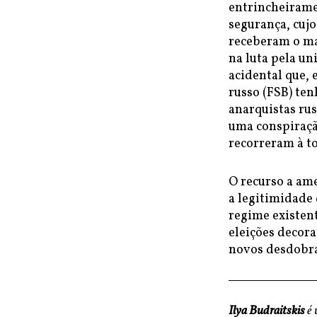
entrincheirame
segurança, cuj
receberam o ma
na luta pela un
acidental que, 
russo (FSB) ten
anarquistas ru
uma conspiraçã
recorreram à to
O recurso a ame
a legitimidade
regime existent
eleições decora
novos desdobr
Ilya Budraitskis
é 