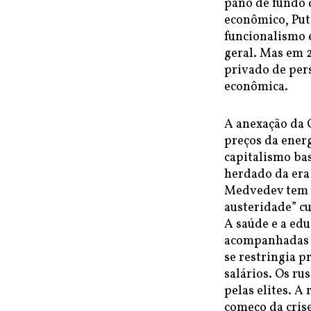
pano de fundo 
econômico, Put
funcionalismo 
geral. Mas em 2
privado de per
econômica.
A anexação da 
preços da ener
capitalismo ba
herdado da era
Medvedev tem c
austeridade” cu
A saúde e a ed
acompanhadas p
se restringia 
salários. Os r
pelas elites. A
começo da cris