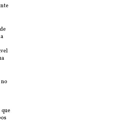
ente
ode
da
ável
ma
 no
s que
pos