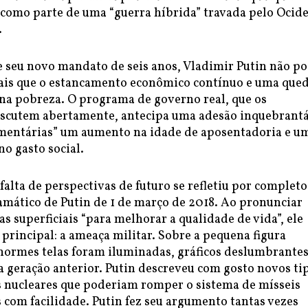
l como parte de uma “guerra híbrida” travada pelo Ocid
.
e seu novo mandato de seis anos, Vladimir Putin não p
is que o estancamento econômico contínuo e uma que
na pobreza. O programa de governo real, que os
discutem abertamente, antecipa uma adesão inquebrant
amentárias” um aumento na idade de aposentadoria e u
o gasto social.
falta de perspectivas de futuro se refletiu por completo
amático de Putin de 1 de março de 2018. Ao pronunciar
s superficiais “para melhorar a qualidade de vida”, ele
principal: a ameaça militar. Sobre a pequena figura
enormes telas foram iluminadas, gráficos deslumbrante
 geração anterior. Putin descreveu com gosto novos ti
nucleares que poderiam romper o sistema de mísseis
 com facilidade. Putin fez seu argumento tantas vezes