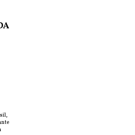
DA
sil,
ante
a