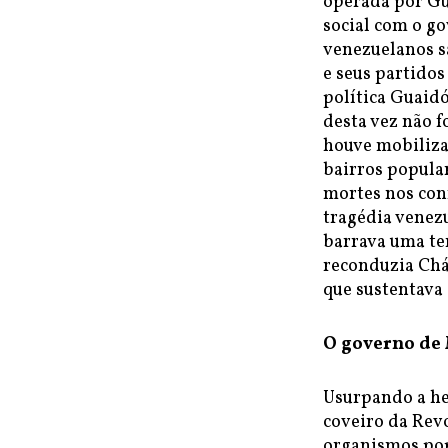
operada por G
social com o g
venezuelanos s
e seus partidos
política Guaid
desta vez não 
houve mobiliza
bairros popula
mortes nos conf
tragédia venez
barrava uma ten
reconduzia Chá
que sustentava
O governo de 
Usurpando a he
coveiro da Rev
organismos pop