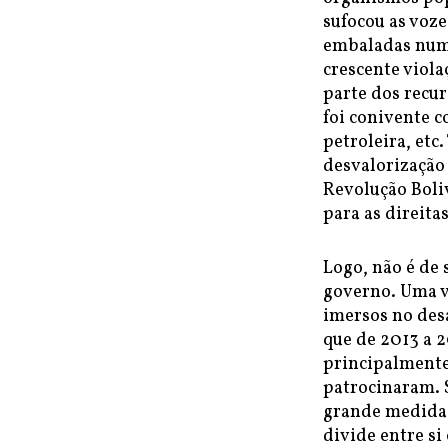
sufocou as voze
embaladas num 
crescente viol
parte dos recur
foi conivente 
petroleira, etc
desvalorização
Revolução Boli
para as direita
Logo, não é de 
governo. Uma v
imersos no des
que de 2013 a 
principalmente
patrocinaram. 
grande medida à
divide entre si