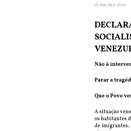
25 JAN 2019, 20:50
DECLAR
SOCIALI
VENEZUE
Não à interve
Parar a tragéd
Que o Povo ve
A situação vene
os habitantes d
de imigrantes.