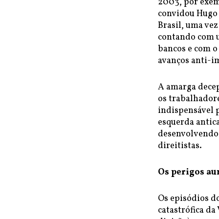
2003, por exem
convidou Hugo 
Brasil, uma ve
contando com u
bancos e com o
avanços anti-im
A amarga decep
os trabalhadore
indispensável p
esquerda antica
desenvolvendo 
direitistas.
Os perigos a
Os episódios d
catastrófica da