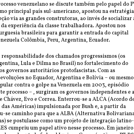
rocesso venezuelano se discute também pelo papel do P
mo principal país sul-americano, apostou na estratégia
ção via as grandes construtoras, ao invés de socializar 
 da experiência da classe trabalhadora. Apostou nos
urguesia brasileira para garantir a entrada do capital
Venezuela Colômbia, Peru, Argentina, Ecuador.
 responsabilidade dos chamados progressismos (os
entina, Lula e Dilma no Brasil) no fortalecimento do
os governos autoritários protofascistas. Com as
 revoluções no Equador, Argentina e Bolívia – ou mesmo
pular contra o golpe na Venezuela em 2003, episódio
te processo – , surgiram os governos independentes e 
de Chávez, Evo e Correa. Enterrou-se a ALCA (Acordo d
 das Américas) impulsionada por Bush e, a partir da
iu-se caminho para que a ALBA (Alternativa Bolivarian
s) se postulasse como um projeto de integração latino-
ES cumpriu um papel ativo nesse processo. Em janeiro