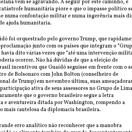
uelana vem se agravando. A seguir por este caminho, é
catástrofe humanitária piore e que o impasse político s
ne numa confontação militar e numa ingerência mais di
 de ajuda humanitaria.
idó foi orquestrado pelo governo Trump, que rapidame
oproclamação junto com os países que integram o “Gru
 havia dito várias vezes que “até uma intervenção milit
deria ocorrer. Não há dúvidas de que a eleição de
rasil incentivou que Guaidó seguisse em frente com o s
tro de Bolsonaro com John Bolton (conselheiro de
onal de Trump) em novembro última, suas ameaçadora
 participação ativa de seus assessores no Grupo de Lim
ramente que o governo brasileiro segue a letra
ta e aventureira ditada por Washington, rompendo a
o mais cautelosa da diplomacia brasileira.
rande erro analítico não reconhecer que a manobra