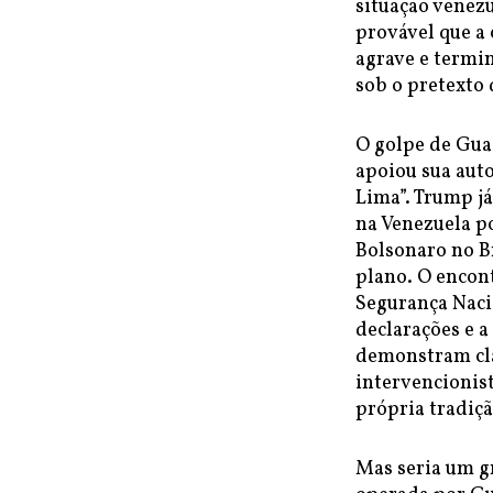
situação venez
provável que a 
agrave e termi
sob o pretexto
O golpe de Gua
apoiou sua aut
Lima”. Trump já
na Venezuela po
Bolsonaro no B
plano. O encon
Segurança Naci
declarações e a
demonstram cla
intervencionis
própria tradiçã
Mas seria um g