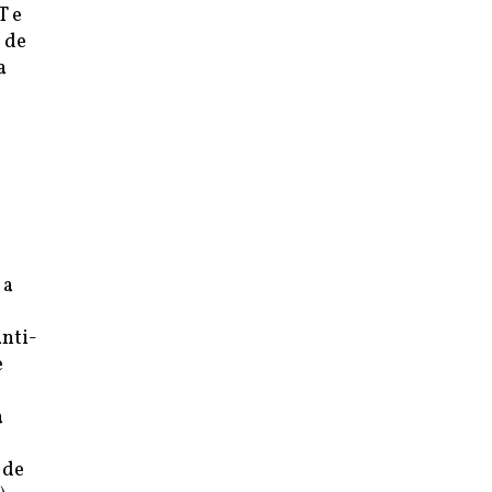
T e
 de
a
 a
anti-
e
a
 de