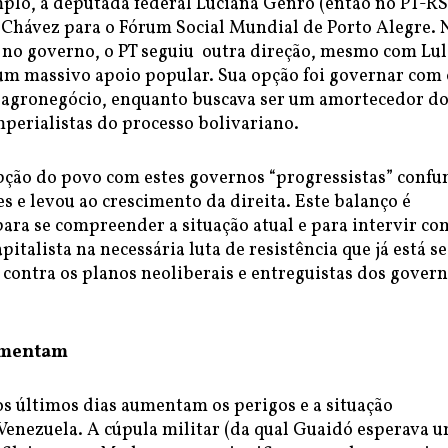
plo, a deputada federal Luciana Genro (então no PT-RS
Chávez para o Fórum Social Mundial de Porto Alegre. 
z no governo, o PT seguiu outra direção, mesmo com Lul
m massivo apoio popular. Sua opção foi governar com 
 agronegócio, enquanto buscava ser um amortecedor d
perialistas do processo bolivariano.
ção do povo com estes governos “progressistas” confu
s e levou ao crescimento da direita. Este balanço é
ara se compreender a situação atual e para intervir c
pitalista na necessária luta de resistência que já está se
contra os planos neoliberais e entreguistas dos gover
umentam
os últimos dias aumentam os perigos e a situação
 Venezuela. A cúpula militar (da qual Guaidó esperava 