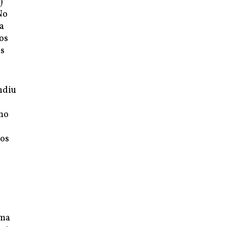
)
No
a
os
os
ndiu
omo
nos
uma