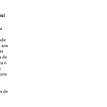
Sul
ma
nde
 aos
te
a de
ta e
z
orte
s de