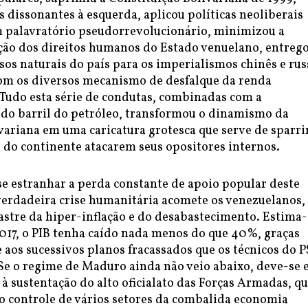
s dissonantes à esquerda, aplicou políticas neoliberais
palavratório pseudorrevolucionário, minimizou a
ação dos direitos humanos do Estado venuelano, entreg
sos naturais do país para os imperialismos chinês e rus
com os diversos mecanismo de desfalque da renda
. Tudo esta série de condutas, combinadas com a
 do barril do petróleo, transformou o dinamismo da
variana em uma caricatura grotesca que serve de sparr
s do continente atacarem seus opositores internos.
se estranhar a perda constante de apoio popular deste
erdadeira crise humanitária acomete os venezuelanos,
astre da hiper-inflação e do desabastecimento. Estima-
2017, o PIB tenha caído nada menos do que 40%, graças
 aos sucessivos planos fracassados que os técnicos do 
Se o regime de Maduro ainda não veio abaixo, deve-se
 sustentação do alto oficialato das Forças Armadas, q
 o controle de vários setores da combalida economia