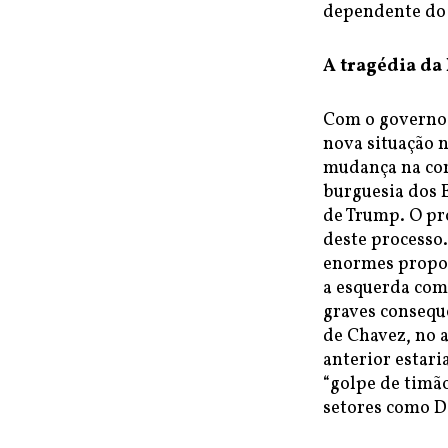
dependente do 
A tragédia da
Com o governo 
nova situação n
mudança na cor
burguesia dos 
de Trump. O pr
deste processo
enormes proporç
a esquerda com
graves conseque
de Chavez, no 
anterior estari
“golpe de timã
setores como 