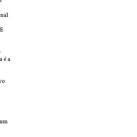
o
onal
 E
e
a é a
vo
 um