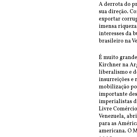
A derrota do p
sua direção. Co
exportar corrup
imensa riqueza
interesses da b
brasileiro na 
É muito grande
Kirchner na Arg
liberalismo e d
insurreições e
mobilização po
importante des
imperialistas 
Livre Comércio
Venezuela, abr
para as América
americana. O M