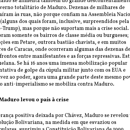
uaidó se alimenta também do grande descontentament
overno totalitário de Maduro. Dezenas de milhares de
aíram às ruas, não porque confiam na Assembleia Naci
 (alguns dos quais foram, inclusive, surpreendidos pela
ó-Trump), mas porque não suportam mais a crise social.
foram somente os bairros de classe média ou burgueses;
ções em Petare, outrora bastião chavista, e em muitos
res de Caracas, onde ocorreram algumas das dezenas d
rontos entre manifestantes e as forças repressivas. Est
uelana. Se há 16 anos uma imensa mobilização popular
tativa de golpe da cúpula militar junto com os EUA e
vez ao poder, agora uma grande parte deste mesmo po
 o anti-imperialismo se mobiliza contra Maduro.
Maduro levou o país à crise
rança positiva deixada por Chávez, Maduro se revelou
olução Bolivariana, na medida em que esvaziou os
ulares, suprimiu a Constituição Bolivariana de 1999,