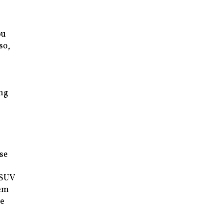
ou
so,
ing
se
PSUV
 em
ue