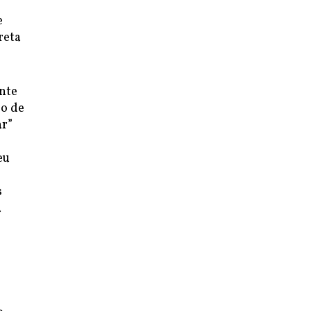
e
reta
nte
po de
ar”
eu
s
a