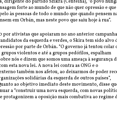
, dirigente do partido Szikra (Centelha), “o povo húng
sagem forte ao mundo de que não quer opressão e que
pelo às pessoas de todo o mundo que quando pensem n
nsem em Orbán, mas neste povo que saiu hoje à rua”.
 por ativistas que apoiaram no ano anterior campanh
andidatos da esquerda e verdes, o Skira tem sido alvo 
ressão por parte de Orbán. “O governo já tentou colar 
 grupos violentos e até a grupos pedófilos, espalham
s sobre nós e dizem que somos uma ameaça à segurança d
com esta nova lei. A nova lei contra as ONG e o
externo também nos afetou, ao deixarmos de poder rec
ganizações solidárias da esquerda de outros países”,
Quanto ao objetivo imediato deste movimento, disse qu
nuar a “construir uma nova esquerda, com novas polític
ue protagonizem a oposição mais combativa ao regime 