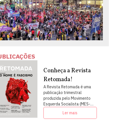
UBLICAÇÕES
Conheça a Revista
Retomada!
A Revista Retomada é uma
publicação trimestral
produzida pelo Movimento
Esquerda Socialista (MES-
PSOL) em articulação com
Ler mais
intelectuais, militantes e
artistas