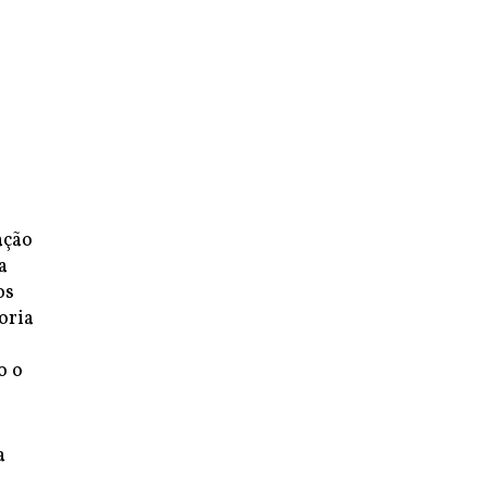
ação
a
os
oria
o o
a