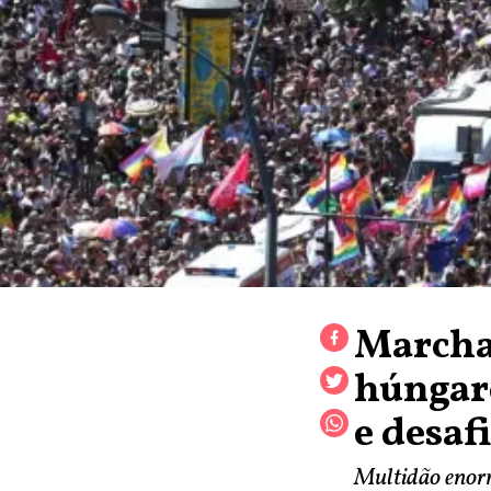
Marcha
húngar
e desaf
Multidão enorm