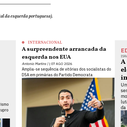
al da esquerda portuguesa).
INTERNACIONAL
A surpreendente arrancada da
E
esquerda nos EUA
ISR
A
Antonio Martins |
07 AGO 2026
e
Amplia-se sequência de vitórias dos socialistas do
DSA em primárias do Partido Democrata
i
Um
se
mo
lu
rismo
da
tupro