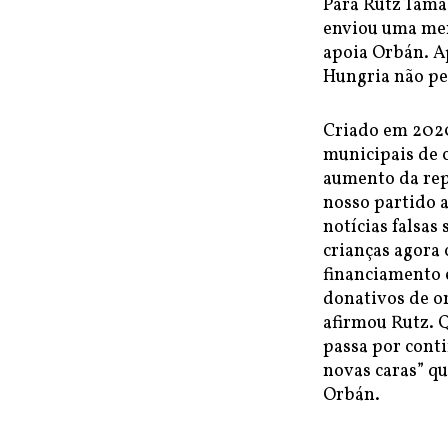
Para Rutz Tamás
enviou uma men
apoia Orbán. A
Hungria não pe
Criado em 2020
municipais de c
aumento da rep
nosso partido a
notícias falsa
crianças agora 
financiamento 
donativos de or
afirmou Rutz. 
passa por conti
novas caras” q
Orbán.