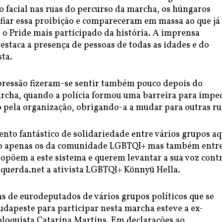
 facial nas ruas do percurso da marcha, os húngaros
fiar essa proibição e compareceram em massa ao que já
o Pride mais participado da história. A imprensa
estaca a presença de pessoas de todas as idades e do
sta.
epressão fizeram-se sentir também pouco depois do
rcha, quando a polícia formou uma barreira para imped
o pela organização, obrigando-a a mudar para outras ru
nto fantástico de solidariedade entre vários grupos aq
ão apenas os da comunidade LGBTQI+ mas também entr
 opõem a este sistema e querem levantar a sua voz cont
Esquerda.net a ativista LGBTQI+ Könnyü Hella.
s de eurodeputados de vários grupos políticos que se
udapeste para participar nesta marcha esteve a ex-
loquista Catarina Martins. Em declarações ao