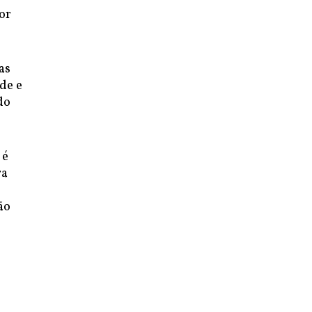
or
as
de e
do
 é
ra
ão