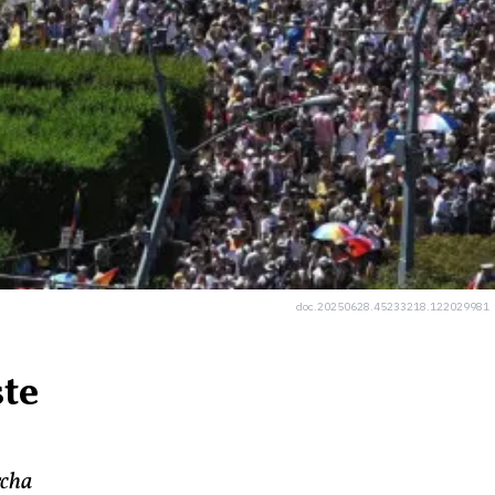
doc.20250628.45233218.122029981
:
te
rcha