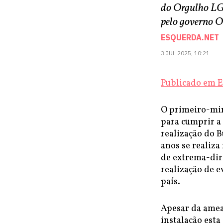
do Orgulho LGB
pelo governo 
ESQUERDA.NET
3 JUL 2025, 10:21
Publicado em E
O primeiro-min
para cumprir a 
realização do 
anos se realiza
de extrema-dire
realização de 
país.
Apesar da amea
instalação est