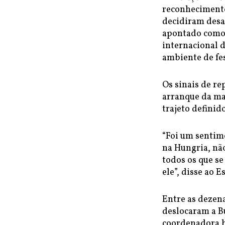
reconhecimento
decidiram desa
apontado como 
internacional d
ambiente de fe
Os sinais de r
arranque da ma
trajeto definid
“Foi um sentime
na Hungria, n
todos os que se
ele”, disse ao 
Entre as dezena
deslocaram a B
coordenadora b