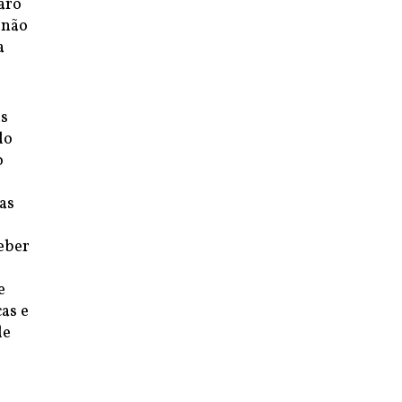
aro
 não
a
as
do
o
as
eber
e
as e
de