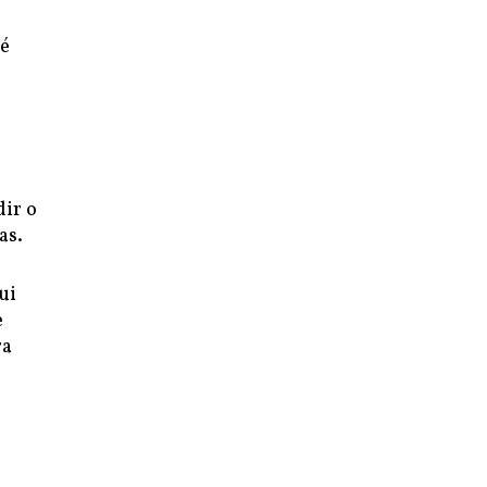
 é
ir o
as.
ui
e
ra