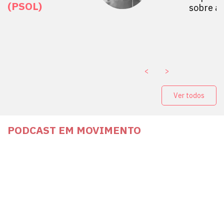
(PSOL)
stério Público abre
sobre a
a Vice-Prefeito de
paganda eleitoral
. ￼
<
>
Ver todos
PODCAST EM MOVIMENTO