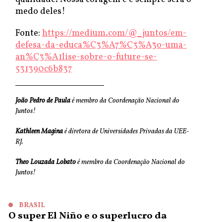
medo deles!
Fonte:
https://medium.com/@_juntos/em-
defesa-da-educa%C3%A7%C3%A3o-uma-
an%C3%A1lise-sobre-o-future-se-
531390c6b837
João Pedro de Paula
é membro da Coordenação Nacional do
Juntos!
Kathleen Magina
é diretora de Universidades Privadas da UEE-
RJ.
Theo Louzada Lobato
é membro da Coordenação Nacional do
Juntos!
BRASIL
O super El Niño e o superlucro da