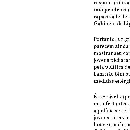
responsabilidad
independência d
capacidade de a
Gabinete de Lig
Portanto, a ri
parecem ainda 
mostrar seu co
jovens pichara
pela política d
Lam não têm out
medidas enérgic
É razoável sup
manifestantes. 
a polícia se re
jovens intervi
houve um cham