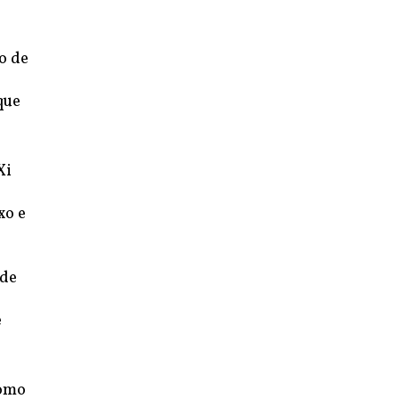
o de
que
Xi
xo e
 de
e
como