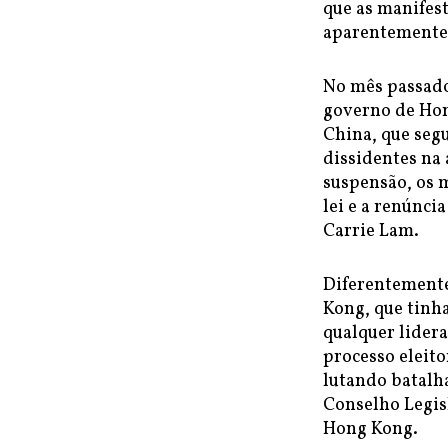
que as manifes
aparentemente 
No mês passado
governo de Hong
China, que segu
dissidentes na 
suspensão, os 
lei e a renúnci
Carrie Lam.
Diferentement
Kong, que tinha
qualquer lidera
processo eleito
lutando batalh
Conselho Legis
Hong Kong.