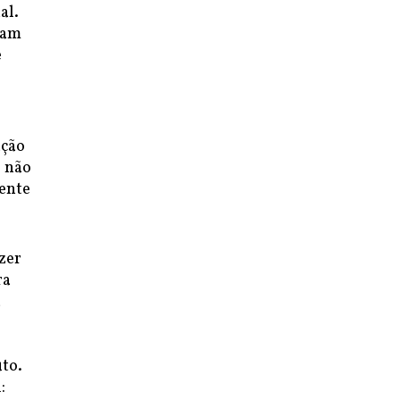
al.
Lam
e
ação
e não
mente
zer
ra
a
to.
: