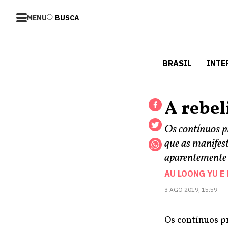
MENU
BUSCA
BRASIL
INTE
A rebel
Os contínuos p
que as manifes
aparentemente 
AU LOONG YU
E
3 AGO 2019, 15:59
Os contínuos p