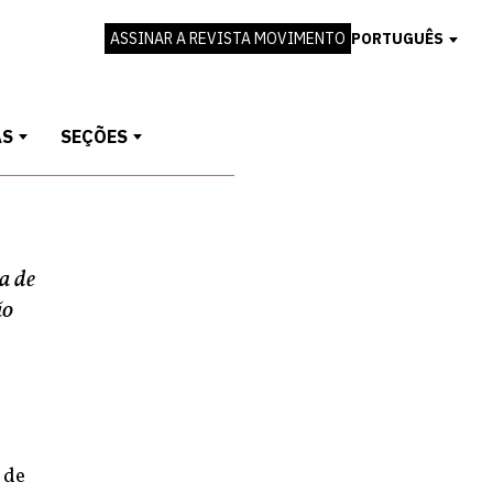
ASSINAR A REVISTA MOVIMENTO
PORTUGUÊS
AS
SEÇÕES
a de
ão
 de