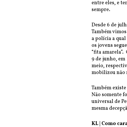
entre eles, e 
sempre.
Desde 6 de julh
Também vimos ci
a polícia a qua
os jovens seg
“fita amarela”.
9 de junho, em 
meio, respectiv
mobilizou não 
Também existe 
Não somente fo
universal de P
mesma decepção
KL | Como car