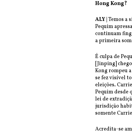
Hong Kong?
ALY |
Temos a s
Pequim apressa
continuam fing
a primeira some
É culpa de Peq
[Jinping] cheg
Kong rompeu a 
se fez visível 
eleições. Carri
Pequim desde q
lei de extradiç
jurisdição hab
somente Carrie
Acredita-se am