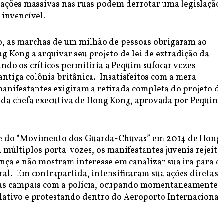
tações massivas nas ruas podem derrotar uma legislaçã
invencível.
, as marchas de um milhão de pessoas obrigaram ao
 Kong a arquivar seu projeto de lei de extradição da
ndo os críticos permitiria a Pequim sufocar vozes
antiga colônia britânica. Insatisfeitos com a mera
manifestantes exigiram a retirada completa do projeto 
a da chefa executiva de Hong Kong, aprovada por Pequi
e do “Movimento dos Guarda-Chuvas” em 2014 de Hon
 múltiplos porta-vozes, os manifestantes juvenis rejei
nça e não mostram interesse em canalizar sua ira para 
ral. Em contrapartida, intensificaram sua ações diretas
as campais com a polícia, ocupando momentaneamente
lativo e protestando dentro do Aeroporto Internaciona