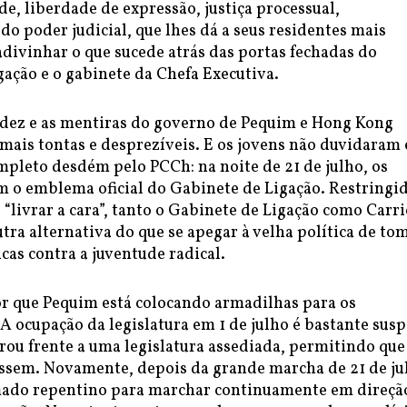
e, liberdade de expressão, justiça processual,
o poder judicial, que lhes dá a seus residentes mais
divinhar o que sucede atrás das portas fechadas do
ação e o gabinete da Chefa Executiva.
gidez e as mentiras do governo de Pequim e Hong Kong
mais tontas e desprezíveis. E os jovens não duvidaram
mpleto desdém pelo PCCh: na noite de 21 de julho, os
m o emblema oficial do Gabinete de Ligação. Restringi
e “livrar a cara”, tanto o Gabinete de Ligação como Carri
ra alternativa do que se apegar à velha política de to
as contra a juventude radical.
or que Pequim está colocando armadilhas para os
A ocupação da legislatura em 1 de julho é bastante susp
tirou frente a uma legislatura assediada, permitindo que
essem. Novamente, depois da grande marcha de 21 de ju
ado repentino para marchar continuamente em direçã