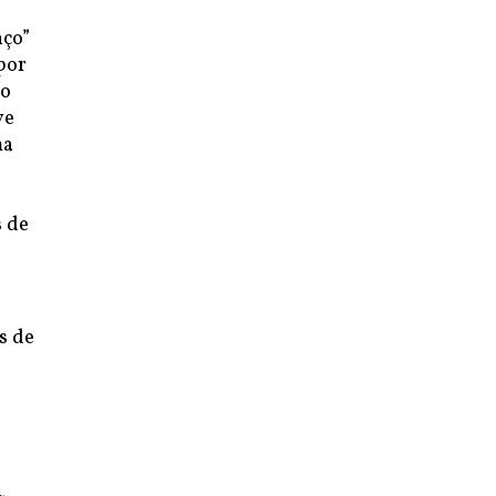
nço”
por
mo
ve
ma
s de
s de