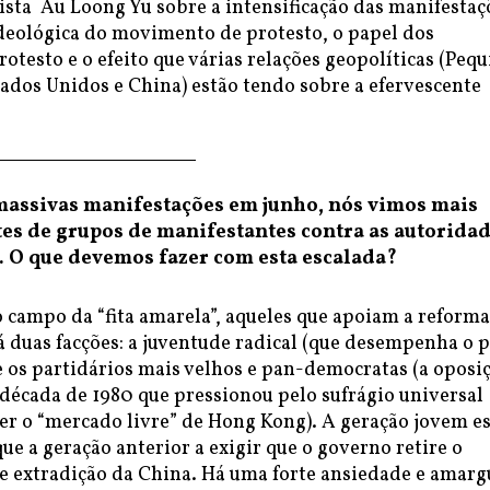
ista Au Loong Yu sobre a intensificação das manifestaç
deológica do movimento de protesto, o papel dos
rotesto e o efeito que várias relações geopolíticas (Peq
ados Unidos e China) estão tendo sobre a efervescente
 massivas manifestações em junho, nós vimos mais
tes de grupos de manifestantes contra as autorida
 O que devemos fazer com esta escalada?
 campo da “fita amarela”, aqueles que apoiam a reforma
 duas facções: a juventude radical (que desempenha o 
e os partidários mais velhos e pan-democratas (a oposi
 década de 1980 que pressionou pelo sufrágio universal
r o “mercado livre” de Hong Kong). A geração jovem es
ue a geração anterior a exigir que o governo retire o
de extradição da China. Há uma forte ansiedade e amarg