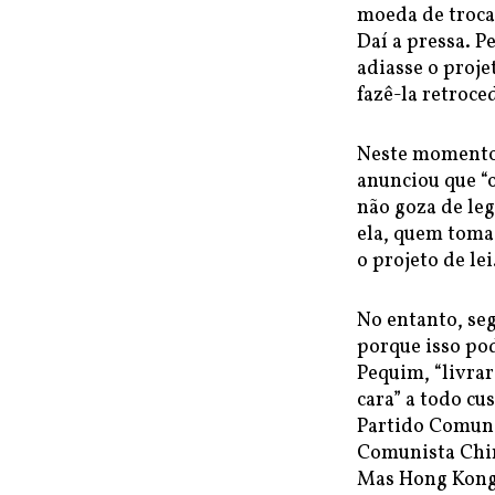
moeda de troca
Daí a pressa. P
adiasse o proje
fazê-la retroce
Neste momento,
anunciou que “o
não goza de leg
ela, quem toma 
o projeto de lei
No entanto, seg
porque isso po
Pequim, “livrar
cara” a todo cu
Partido Comuni
Comunista Chin
Mas Hong Kong 