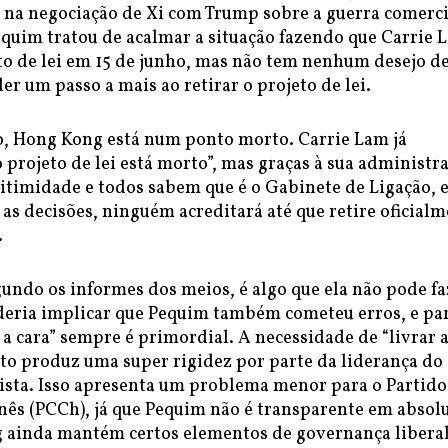
 na negociação de Xi com Trump sobre a guerra comerci
equim tratou de acalmar a situação fazendo que Carrie 
to de lei em 15 de junho, mas não tem nenhum desejo d
der um passo a mais ao retirar o projeto de lei.
 Hong Kong está num ponto morto. Carrie Lam já
 projeto de lei está morto”, mas graças à sua administr
itimidade e todos sabem que é o Gabinete de Ligação, 
as decisões, ninguém acreditará até que retire oficial
.
undo os informes dos meios, é algo que ela não pode fa
deria implicar que Pequim também cometeu erros, e pa
 a cara” sempre é primordial. A necessidade de “livrar 
sto produz uma super rigidez por parte da liderança do
sta. Isso apresenta um problema menor para o Partido
ês (PCCh), já que Pequim não é transparente em absolu
ainda mantém certos elementos de governança liberal