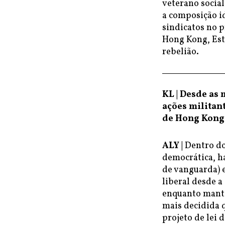
veterano social
a composição i
sindicatos no p
Hong Kong, Est
rebelião.
KL | Desde as
ações militan
de Hong Kong.
ALY |
Dentro do
democrática, há
de vanguarda) 
liberal desde a
enquanto mante
mais decidida q
projeto de lei 