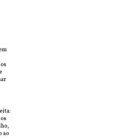
 em
dos
e
mar
eita:
 os
lho,
o ao