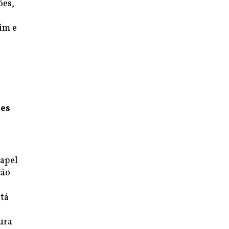
ões,
uim e
des
papel
ção
tá
ura