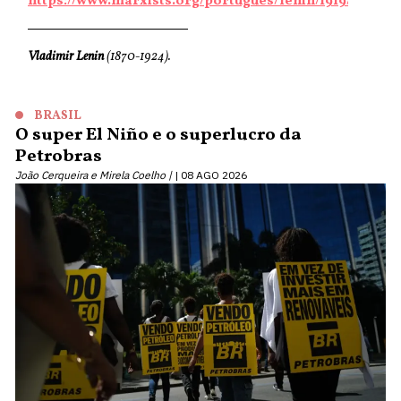
https://www.marxists.org/portugues/lenin/1919/03/02.
Vladimir Lenin
(1870-1924).
BRASIL
O super El Niño e o superlucro da
Petrobras
João Cerqueira e Mirela Coelho |
08 AGO 2026