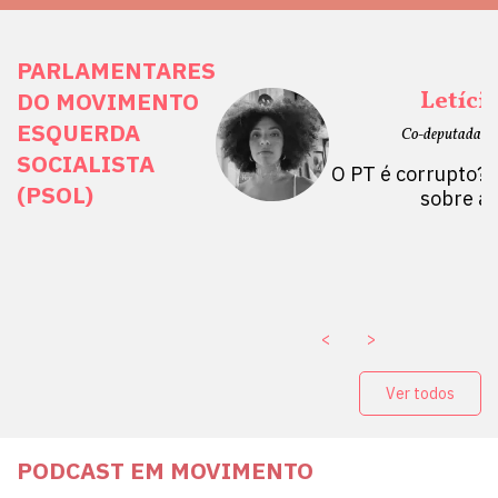
PARLAMENTARES
ais Direitos
Letíci
DO MOVIMENTO
ESQUERDA
etano do Sul, SP)
Co-deputada Es
SOCIALISTA
 Mulheres por +
O PT é corrupto? 
(PSOL)
stério Público abre
sobre a
a Vice-Prefeito de
paganda eleitoral
. ￼
<
>
Ver todos
PODCAST EM MOVIMENTO