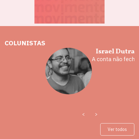
COLUNISTAS
hoz
Israel Dutra
eita e a
A conta não fecha
 mal
<
>
Ver todos