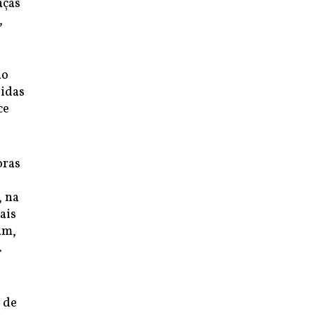
aças
,
ão
didas
ce
oras
, na
ais
am,
.
 de