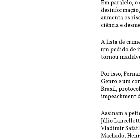
Em paralelo, o 
desinformação, 
aumenta os risc
ciência e desme
A lista de cri
um pedido de i
tornou inadiáve
Por isso, Fern
Genro e um con
Brasil, protoco
impeachment d
Assinam a petiç
Júlio Lancellot
Vladimir Safatl
Machado, Henri