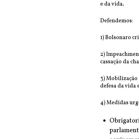
e da vida.
Defendemos:
1) Bolsonaro cr
2) Impeachment
cassação da ch
3) Mobilização 
defesa da vida 
4) Medidas urg
Obrigator
parlamenta