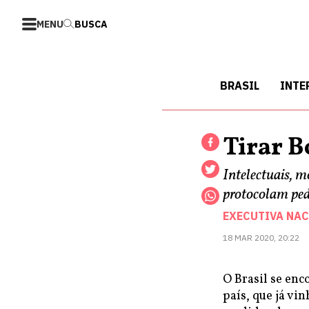
MENU
BUSCA
BRASIL
INTE
Tirar B
Intelectuais, m
protocolam ped
EXECUTIVA NAC
18 MAR 2020, 20:22
O Brasil se enc
país, que já v