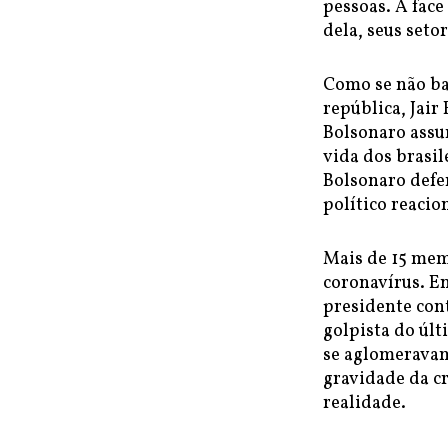
pessoas. A face
dela, seus seto
Como se não ba
república, Jair
Bolsonaro assu
vida dos brasil
Bolsonaro defe
político reacio
Mais de 15 mem
coronavírus. En
presidente con
golpista do úl
se aglomeravam
gravidade da cr
realidade.