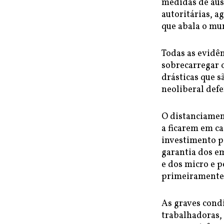
medidas de aus
autoritárias, a
que abala o mu
Todas as evidên
sobrecarregar o
drásticas que s
neoliberal def
O distanciament
a ficarem em ca
investimento pe
garantia dos e
e dos micro e 
primeiramente, 
As graves condi
trabalhadoras,