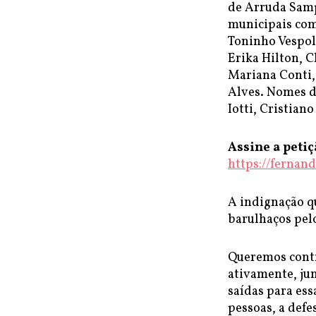
de Arruda Sampa
municipais com
Toninho Vespoli
Erika Hilton, C
Mariana Conti,
Alves. Nomes d
Iotti, Cristian
Assine a peti
https://fernan
A indignação qu
barulhaços pelo
Queremos contr
ativamente, jun
saídas para ess
pessoas, a defe