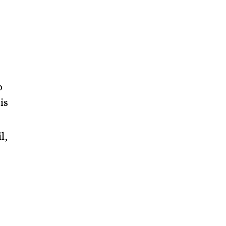
o
is
l,