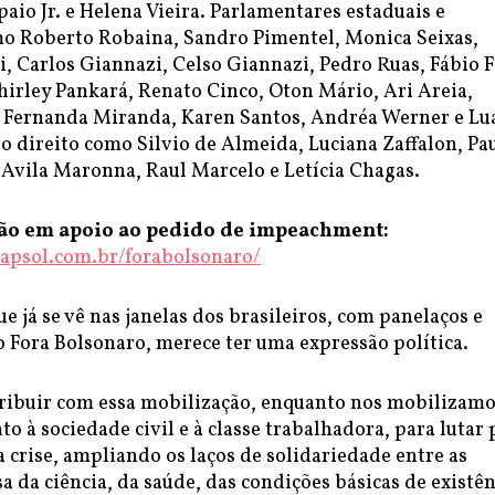
io Jr. e Helena Vieira. Parlamentares estaduais e
o Roberto Robaina, Sandro Pimentel, Monica Seixas,
, Carlos Giannazi, Celso Giannazi, Pedro Ruas, Fábio F
hirley Pankará, Renato Cinco, Oton Mário, Ari Areia,
 Fernanda Miranda, Karen Santos, Andréa Werner e Lu
o direito como Silvio de Almeida, Luciana Zaffalon, Pa
o Avila Maronna, Raul Marcelo e Letícia Chagas.
ção em apoio ao pedido de impeachment:
dapsol.com.br/forabolsonaro/
e já se vê nas janelas dos brasileiros, com panelaços e
 Fora Bolsonaro, merece ter uma expressão política.
ibuir com essa mobilização, enquanto nos mobilizam
to à sociedade civil e à classe trabalhadora, para lutar 
a crise, ampliando os laços de solidariedade entre as
sa da ciência, da saúde, das condições básicas de existên