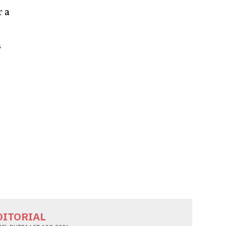
r a
s
DITORIAL