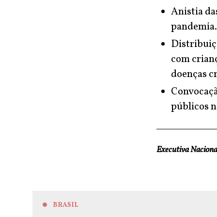
Anistia da
pandemia.
Distribuiç
com crianç
doenças cr
Convocaçã
públicos n
Executiva Nacion
BRASIL