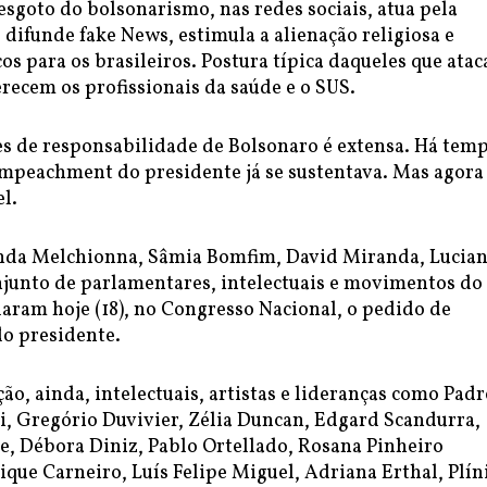
esgoto do bolsonarismo, nas redes sociais, atua pela
difunde fake News, estimula a alienação religiosa e
os para os brasileiros. Postura típica daqueles que ata
recem os profissionais da saúde e o SUS.
mes de responsabilidade de Bolsonaro é extensa. Há tem
mpeachment do presidente já se sustentava. Mas agora
l.
anda Melchionna, Sâmia Bomfim, David Miranda, Lucia
junto de parlamentares, intelectuais e movimentos do
laram hoje (18), no Congresso Nacional, o pedido de
o presidente.
ão, ainda, intelectuais, artistas e lideranças como Padr
ti, Gregório Duvivier, Zélia Duncan, Edgard Scandurra,
e, Débora Diniz, Pablo Ortellado, Rosana Pinheiro
que Carneiro, Luís Felipe Miguel, Adriana Erthal, Plín