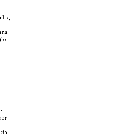
elix,
ana
ulo
os
por
cia,