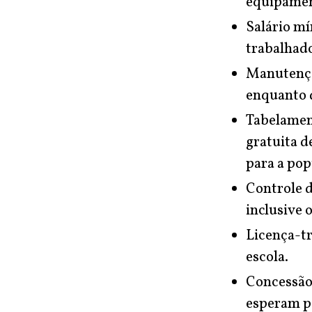
equipament
Salário mí
trabalhado
Manutençã
enquanto 
Tabelament
gratuita d
para a pop
Controle d
inclusive 
Licença-tr
escola.
Concessão 
esperam pe