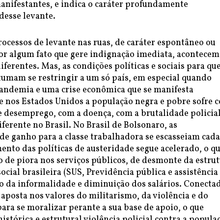
anifestantes, e indica o caráter profundamente
 desse levante.
ocessos de levante nas ruas, de caráter espontâneo ou
or algum fato que gere indignação imediata, acontecem
diferentes. Mas, as condições políticas e sociais para qu
tumam se restringir a um só país, em especial quando
ndemia e uma crise econômica que se manifesta
e nos Estados Unidos a população negra e pobre sofre 
 desemprego, com a doença, com a brutalidade policial
iferente no Brasil. No Brasil de Bolsonaro, as
de ganho para a classe trabalhadora se escasseiam cada
ento das políticas de austeridade segue acelerado, o q
 de piora nos serviços públicos, de desmonte da estru
ocial brasileira (SUS, Previdência pública e assistência
o da informalidade e diminuição dos salários. Conecta
 aposta nos valores do militarismo, da violência e do
ara se moralizar perante a sua base de apoio, o que
histórica e estrutural violência policial contra a popula