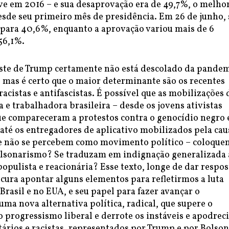
eve em 2016 – e sua desaprovação era de 49,7%, o melho
de seu primeiro mês de presidência. Em 26 de junho, 
 para 40,6%, enquanto a aprovação variou mais de 6
56,1%.
ste de Trump certamente não está descolado da pande
 mas é certo que o maior determinante são os recentes
racistas e antifascistas. É possível que as mobilizações 
 e trabalhadora brasileira – desde os jovens ativistas
que compareceram a protestos contra o genocídio negro
 até os entregadores de aplicativo mobilizados pela cau
ue não se percebem como movimento político – coloque
lsonarismo? Se traduzam em indignação generalizada 
 populista e reacionária? Esse texto, longe de dar respos
ocura apontar alguns elementos para refletirmos a luta
 Brasil e no EUA, e seu papel para fazer avançar o
ma nova alternativa política, radical, que supere o
 progressismo liberal e derrote os instáveis e apodrec
tários e racistas, representados por Trump e por Bolson