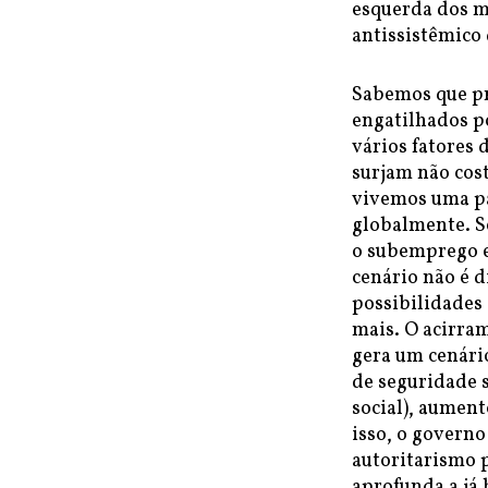
esquerda dos m
antissistêmico
Sabemos que pr
engatilhados p
vários fatores 
surjam não cos
vivemos uma pa
globalmente. S
o subemprego e
cenário não é d
possibilidades 
mais. O acirram
gera um cenário
de seguridade s
social), aument
isso, o governo
autoritarismo p
aprofunda a já 