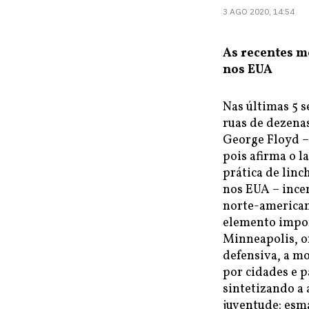
3 AGO 2020, 14:54
As recentes mo
nos EUA
Nas últimas 5 
ruas de dezena
George Floyd –
pois afirma o l
prática de linc
nos EUA – ince
norte-american
elemento impor
Minneapolis, on
defensiva, a mo
por cidades e p
sintetizando a 
juventude: esm