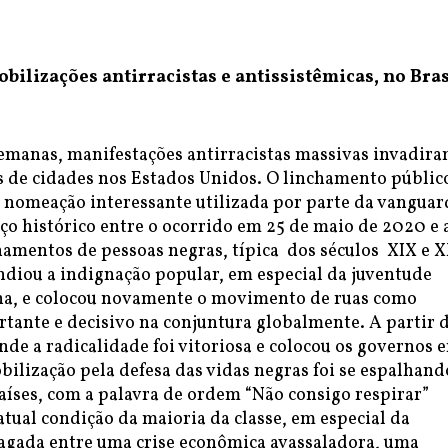
bilizações antirracistas e antissistêmicas, no Bras
semanas, manifestações antirracistas massivas invadira
s de cidades nos Estados Unidos. O linchamento públic
 nomeação interessante utilizada por parte da vanguar
aço histórico entre o ocorrido em 25 de maio de 2020 e 
hamentos de pessoas negras, típica dos séculos XIX e 
ndiou a indignação popular, em especial da juventude
a, e colocou novamente o movimento de ruas como
tante e decisivo na conjuntura globalmente. A partir 
de a radicalidade foi vitoriosa e colocou os governos 
bilização pela defesa das vidas negras foi se espalhand
aíses, com a palavra de ordem “Não consigo respirar”
atual condição da maioria da classe, em especial da
agada entre uma crise econômica avassaladora, uma