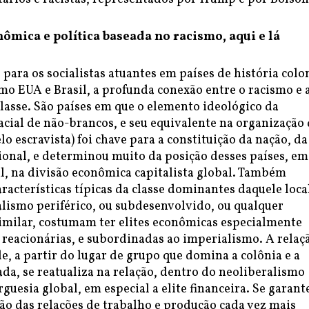
ômica e política baseada no racismo, aqui e lá
para os socialistas atuantes em países de história colo
omo EUA e Brasil, a profunda conexão entre o racismo e 
lasse. São países em que o elemento ideológico da
acial de não-brancos, e seu equivalente na organização
o escravista) foi chave para a constituição da nação, da
ional, e determinou muito da posição desses países, em
il, na divisão econômica capitalista global. Também
racterísticas típicas da classe dominantes daquele loca
alismo periférico, ou subdesenvolvido, ou qualquer
milar, costumam ter elites econômicas especialmente
 reacionárias, e subordinadas ao imperialismo. A relaç
, a partir do lugar de grupo que domina a colônia e a
da, se reatualiza na relação, dentro do neoliberalismo
rguesia global, em especial a elite financeira. Se garant
ão das relações de trabalho e produção cada vez mais