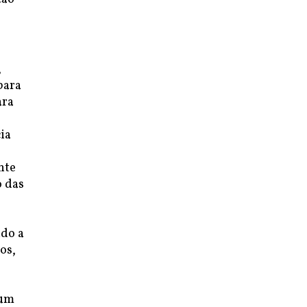
,
para
ara
ia
nte
o das
ndo a
os,
 um