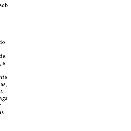
 sob
ndo
s
 de
, e
nte
as,
 a
paga
r
as