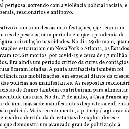
 perigosa, sofrendo com a violência policial racista, e
erais, reacionários e antipovo.
icativo o tamanho dessas manifestações, que reuniram
hares de pessoas, num período em que a pandemia de
igura a circulação nas cidades. No dia 29 de maio, qua
stações estouraram em Nova York e Atlanta, os Estado
vam 101.617 mortos por covid-19 e cerca de 1,7 milhão
os. Era ainda um período crítico da curva de contágios
ruas ficaram lotadas. A pauta antifascista também foi
tância nas mobilizações, em especial diante da cresce
 das polícias aos manifestantes. As respostas reacionári
 racistas de Trump também contribuíram para alimentar
uventude nas ruas. No dia 1º de junho, a Casa Branca a
nte de uma massa de manifestantes dispostos a enfrenta
são policial. Mais recentemente, a principal agitação d
tem sido a derrubada de estátuas de exploradores e
 o que demonstra um avançado grau de politização à