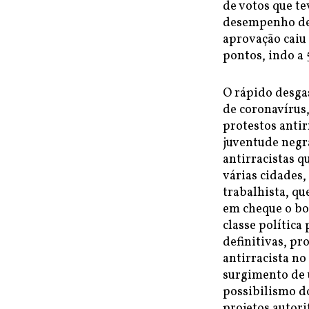
de votos que t
desempenho des
aprovação caiu
pontos, indo a 
O rápido desga
de coronavírus,
protestos antir
juventude negra
antirracistas 
várias cidades,
trabalhista, q
em cheque o bo
classe política
definitivas, pr
antirracista no
surgimento de u
possibilismo do
projetos autori