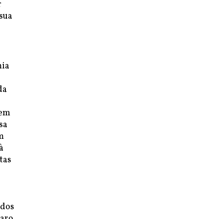
r
sua
mia
da
 em
sa
m
à
tas
idos
aro.