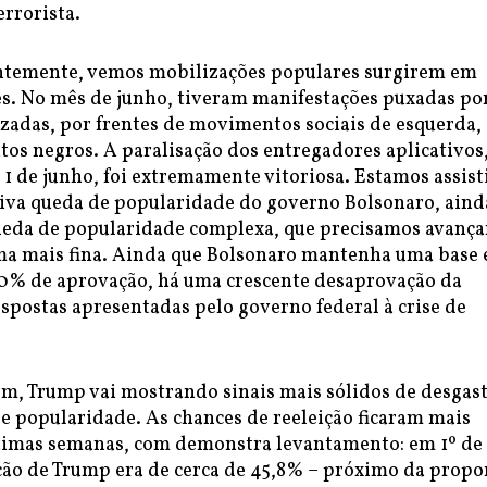
rrorista.
entemente, vemos mobilizações populares surgirem em
es. No mês de junho, tiveram manifestações puxadas po
zadas, por frentes de movimentos sociais de esquerda, 
os negros. A paralisação dos entregadores aplicativos
 1 de junho, foi extremamente vitoriosa. Estamos assis
iva queda de popularidade do governo Bolsonaro, aind
ueda de popularidade complexa, que precisamos avança
rma mais fina. Ainda que Bolsonaro mantenha uma base
30% de aprovação, há uma crescente desaprovação da
spostas apresentadas pelo governo federal à crise de
, Trump vai mostrando sinais mais sólidos de desgas
e popularidade. As chances de reeleição ficaram mais
ltimas semanas, com demonstra levantamento: em 1º de
ação de Trump era de cerca de 45,8% – próximo da propo