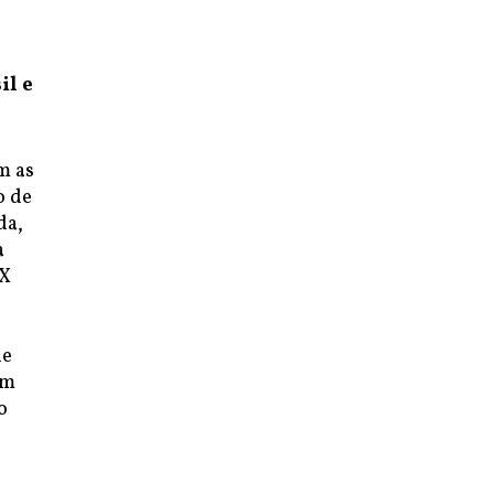
il e
m as
o de
da,
a
XX
de
em
o