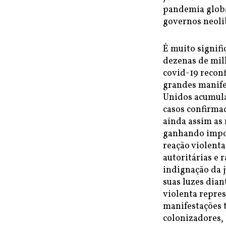
pandemia global
governos neolib
É muito signif
dezenas de mil
covid-19 reconf
grandes manife
Unidos acumula
casos confirmad
ainda assim as 
ganhando impor
reação violenta
autoritárias e
indignação da j
suas luzes dia
violenta repres
manifestações 
colonizadores,