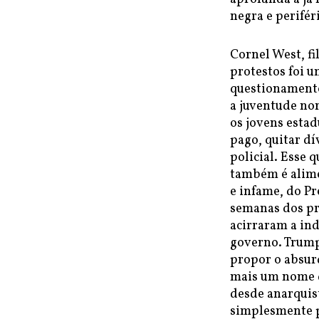
negra e perifér
Cornel West, fi
protestos foi u
questionamento
a juventude nor
os jovens esta
pago, quitar dí
policial. Esse 
também é alime
e infame, do P
semanas dos pr
acirraram a in
governo. Trump 
propor o absur
mais um nome d
desde anarquist
simplesmente p