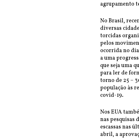
agrupamento te
No Brasil, rec
diversas cidad
torcidas organi
pelos moviment
ocorrida no dia
a uma progress
que seja uma q
para ler de fo
torno de 25 – 
população às re
covid-19.
Nos EUA também
nas pesquisas d
escassas nas ú
abril, a aprov