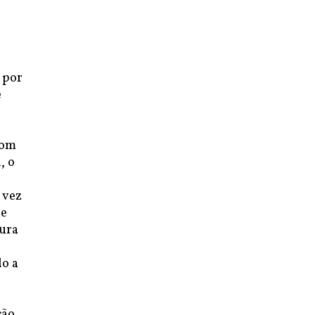
 por
e
com
, o
 vez
ue
tura
do a
ção