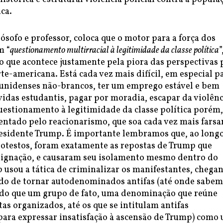
ica.
lósofo e professor, coloca que o motor para a força dos
m “
questionamento multirracial à legitimidade da classe política
”
 que acontece justamente pela piora das perspectivas 
te-americana. Está cada vez mais difícil, em especial p
dunidenses não-brancos, ter um emprego estável e bem
vidas estudantis, pagar por moradia, escapar da violênc
questionamento à legitimidade da classe política porém,
ntado pelo reacionarismo, que soa cada vez mais farsa
residente Trump. É importante lembramos que, ao long
otestos, foram exatamente as repostas de Trump que
dignação, e causaram seu isolamento mesmo dentro do
usou a tática de criminalizar os manifestantes, chega
do de tornar autodenominados antifas (até onde sabem
o que um grupo de fato, uma denominação que reúne
as organizados, até os que se intitulam antifas
ara expressar insatisfação à ascensão de Trump) como