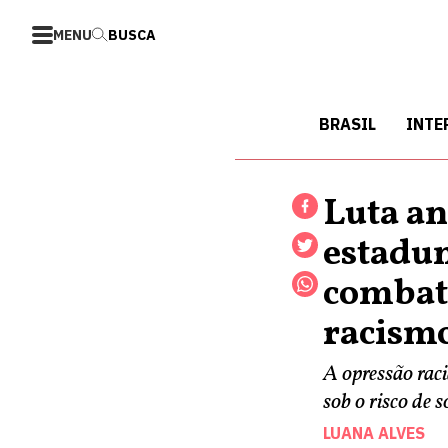
MENU
BUSCA
BRASIL
INTE
Luta an
estadun
combate
racismo
A opressão raci
sob o risco de 
LUANA ALVES