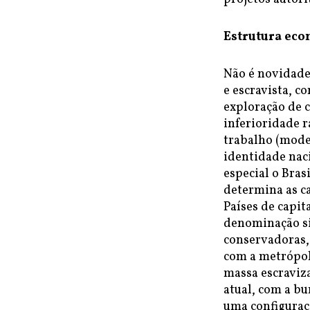
Estrutura econ
Não é novidade 
e escravista, c
exploração de c
inferioridade r
trabalho (model
identidade nac
especial o Bras
determina as ca
Países de capit
denominação si
conservadoras,
com a metrópole
massa escraviza
atual, com a bu
uma configuraç