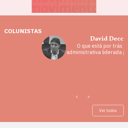
COLUNISTAS
hoz
David Decca
eita e a
O que está por trás 
 mal
administrativa liderada p
<
>
Ver todos