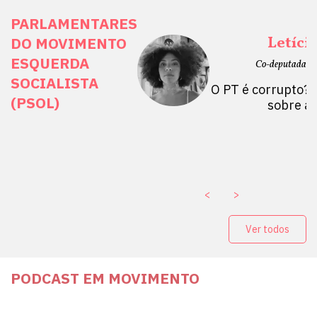
PARLAMENTARES
ais Direitos
Letíci
DO MOVIMENTO
ESQUERDA
etano do Sul, SP)
Co-deputada Es
SOCIALISTA
 Mulheres por +
O PT é corrupto? 
(PSOL)
stério Público abre
sobre a
a Vice-Prefeito de
paganda eleitoral
. ￼
<
>
Ver todos
PODCAST EM MOVIMENTO