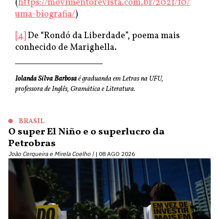
(
https://movimentorevista.com.br/2021/10/marigh
uma-biografia/
)
[4]
De “Rondó da Liberdade”, poema mais
conhecido de Marighella.
Iolanda Silva Barbosa
é graduanda em Letras na UFU,
professora de Inglês, Gramática e Literatura.
BRASIL
O super El Niño e o superlucro da
Petrobras
João Cerqueira e Mirela Coelho |
08 AGO 2026