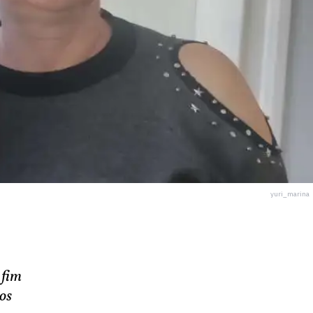
yuri_marina
 fim
nos