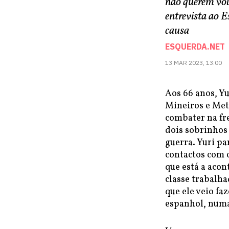
não querem volt
entrevista ao E
causa
ESQUERDA.NET
13 MAR 2023, 13:00
Aos 66 anos, Y
Mineiros e Meta
combater na fre
dois sobrinhos
guerra. Yuri pa
contactos com o
que está a acon
classe trabalha
que ele veio fa
espanhol, numa 