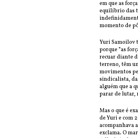
em que as força
equilíbrio das
indefinidament
momento de pôr
Yuri Samoilov t
porque “as forç
recuar diante d
terreno, têm u
movimentos pela
sindicalista, 
alguém que a q
parar de lutar, 
Mas o que é ex
de Yuri e com 
acompanhava a e
exclama. O mari