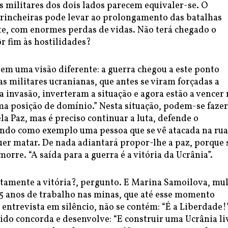
s militares dos dois lados parecem equivaler-se. O
 trincheiras pode levar ao prolongamento das batalhas
e, com enormes perdas de vidas. Não terá chegado o
 fim às hostilidades?
em uma visão diferente: a guerra chegou a este ponto
as militares ucranianas, que antes se viram forçadas a
a invasão, inverteram a situação e agora estão a vencer
ma posição de domínio.” Nesta situação, podem-se fazer
 Paz, mas é preciso continuar a luta, defende o
dando como exemplo uma pessoa que se vê atacada na rua
uer matar. De nada adiantará propor-lhe a paz, porque 
morre. “A saída para a guerra é a vitória da Ucrânia”.
atamente a vitória?, pergunto. E Marina Samoilova, mu
25 anos de trabalho nas minas, que até esse momento
ntrevista em silêncio, não se contém: “É a Liberdade!”
do concorda e desenvolve: “E construir uma Ucrânia li