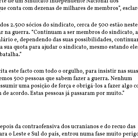
arte de um Sindicato Independente Nacional dos
que conta com dezenas de milhares de membros”, esclar
dos 2.500 sócios do sindicato, cerca de 500 estão neste
r na guerra. “Continuam a ser membros do sindicato, a
alário e, dependendo das suas possibilidades, continua
a sua quota para ajudar o sindicato, mesmo estando ele
batalha.”
ita este facto com todo o orgulho, para insistir nas sua
Temos 500 pessoas que sabem fazer a guerra. Nenhum
ssumir uma posição de força e obrigá-los a fazer algo 
 de acordo. Estas pessoas já passaram por muito.”
epois da contraofensiva dos ucranianos e do recuo das
ara o Leste e Sul do país, entrou numa fase muito perig