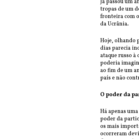
Já passou um an
tropas de um d
fronteira com 
da Ucrânia.
Hoje, olhando 
dias parecia in
ataque russo à
poderia imagina
ao fim de um a
país e não cont
O poder da pa
Há apenas uma e
poder da partic
os mais importa
ocorreram devid