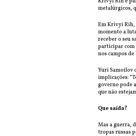
Krivyi Rih é p
metalúrgicos, 
Em Krivyi Rih, 
momento a luta
receber o seu s
participar com 
nos campos de 
Yuri Samoilov c
implicações: “
governo pode a
que não estejam
Que saída?
Mas a guerra, d
tropas russas p