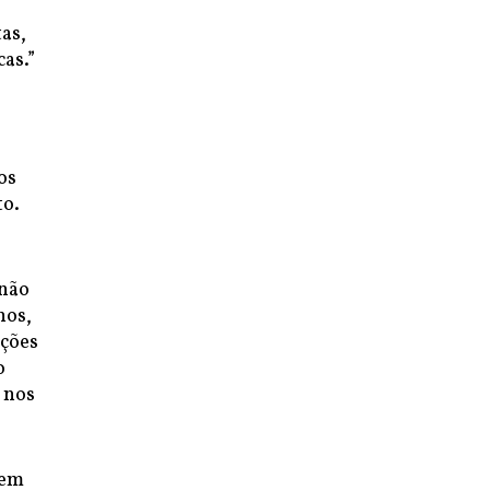
as,
as.”
os
to.
 não
nos,
ições
o
 nos
zem