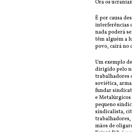
Ora os ucranian
É por causa de
interferências 
nada poderá ser
têm alguém a lu
povo, cairá no 
Um exemplo des
dirigido pelo 
trabalhadores 
soviética, arma
fundar sindica
e Metalúrgicos
pequeno sindica
sindicalista, c
trabalhadores, 
mãos de oligar