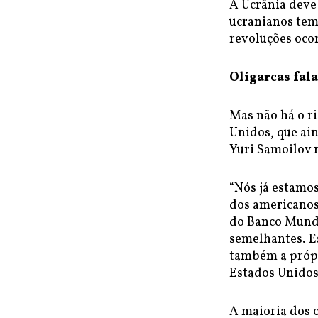
A Ucrânia deve
ucranianos tem 
revoluções ocor
Oligarcas fa
Mas não há o ri
Unidos, que ai
Yuri Samoilov 
“Nós já estamo
dos americanos
do Banco Mundi
semelhantes. E
também a própri
Estados Unidos 
A maioria dos 