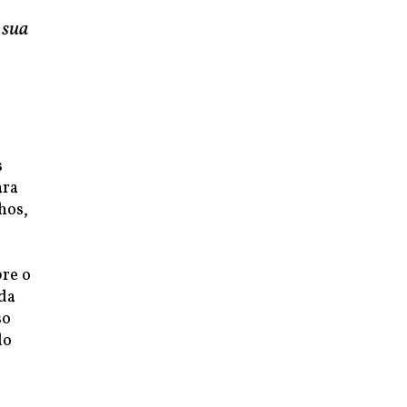
 sua
s
ara
hos,
bre o
 da
so
do