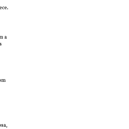
ece.
m a
s
s
com
osa,