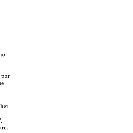
 no
 por
se
lher
,
vre.