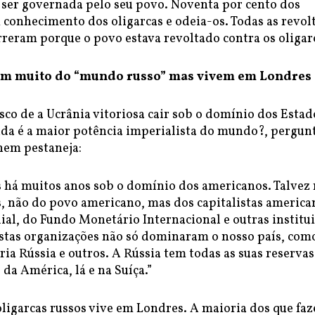
 ser governada pelo seu povo. Noventa por cento dos
conhecimento dos oligarcas e odeia-os. Todas as revolt
reram porque o povo estava revoltado contra os oligarc
lam muito do “mundo russo” mas vivem em Londres
sco de a Ucrânia vitoriosa cair sob o domínio dos Estad
nda é a maior potência imperialista do mundo?, pergun
nem pestaneja:
s há muitos anos sob o domínio dos americanos. Talvez
, não do povo americano, mas dos capitalistas america
al, do Fundo Monetário Internacional e outras institu
stas organizações não só dominaram o nosso país, com
a Rússia e outros. A Rússia tem todas as suas reservas
da América, lá e na Suíça.”
oligarcas russos vive em Londres. A maioria dos que fa