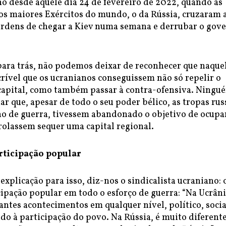
o desde aquele dia 24 de fevereiro de 2022, quando as
os maiores Exércitos do mundo, o da Rússia, cruzaram 
ordens de chegar a Kiev numa semana e derrubar o gov
para trás, não podemos deixar de reconhecer que naque
crível que os ucranianos conseguissem não só repelir o
 capital, como também passar à contra-ofensiva. Ningu
r que, apesar de todo o seu poder bélico, as tropas rus
no de guerra, tivessem abandonado o objetivo de ocupa
rolassem sequer uma capital regional.
rticipação popular
xplicação para isso, diz-nos o sindicalista ucraniano: 
ipação popular em todo o esforço de guerra: “Na Ucrâni
ntes acontecimentos em qualquer nível, político, socia
o à participação do povo. Na Rússia, é muito diferente