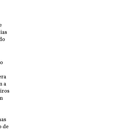
e
ias
 do
to
era
m a
iros
um
nas
o de