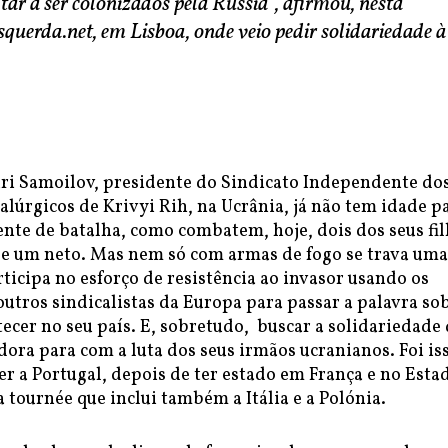
ar a ser colonizados pela Rússia”, afirmou, nesta
squerda.net, em Lisboa, onde veio pedir solidariedade à
uri Samoilov, presidente do Sindicato Independente do
lúrgicos de Krivyi Rih, na Ucrânia, já não tem idade p
nte de batalha, como combatem, hoje, dois dos seus fil
 e um neto. Mas nem só com armas de fogo se trava uma
rticipa no esforço de resistência ao invasor usando os
utros sindicalistas da Europa para passar a palavra so
tecer no seu país. E, sobretudo, buscar a solidariedade
dora para com a luta dos seus irmãos ucranianos. Foi is
zer a Portugal, depois de ter estado em França e no Esta
tournée que inclui também a Itália e a Polónia.