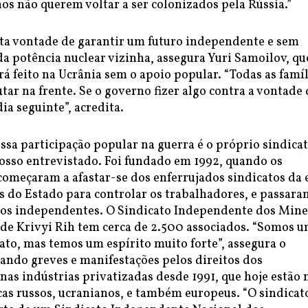
os não querem voltar a ser colonizados pela Rússia.”
sta vontade de garantir um futuro independente e sem
da potência nuclear vizinha, assegura Yuri Samoilov, qu
á feito na Ucrânia sem o apoio popular. “Todas as famíl
tar na frente. Se o governo fizer algo contra a vontade
dia seguinte”, acredita.
sa participação popular na guerra é o próprio sindica
nosso entrevistado. Foi fundado em 1992, quando os
começaram a afastar-se dos enferrujados sindicatos da 
s do Estado para controlar os trabalhadores, e passara
tos independentes. O Sindicato Independente dos Mine
 de Krivyi Rih tem cerca de 2.500 associados. “Somos 
to, mas temos um espírito muito forte”, assegura o
itando greves e manifestações pelos direitos dos
nas indústrias privatizadas desde 1991, que hoje estão 
cas russos, ucranianos, e também europeus. “O sindicat