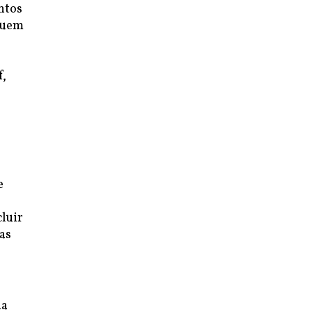
ntos
 quem
f,
e
cluir
as
e
ia