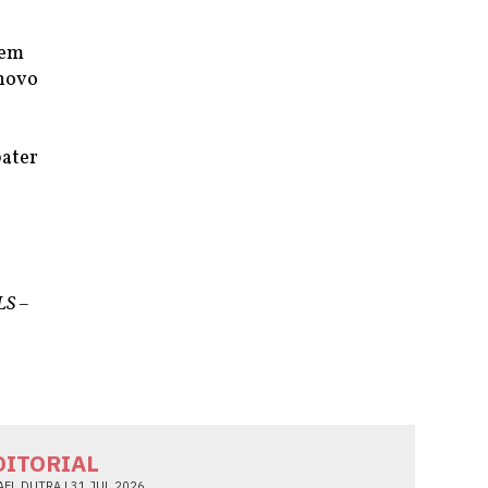
bem
 novo
bater
LS –
DITORIAL
AEL DUTRA |
31 JUL 2026