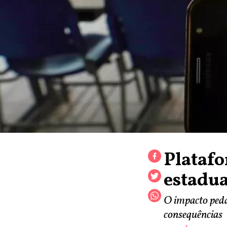
Platafo
estadua
O impacto peda
consequências