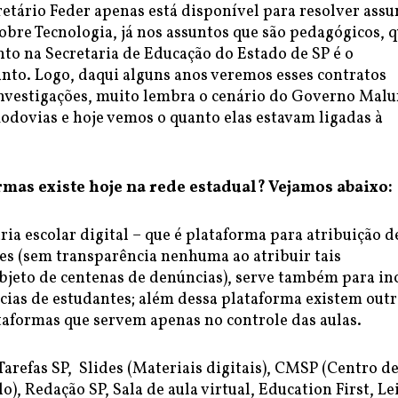
retário Feder apenas está disponível para resolver assu
obre Tecnologia, já nos assuntos que são pedagógicos,
to na Secretaria de Educação do Estado de SP é o
unto. Logo, daqui alguns anos veremos esses contratos
nvestigações, muito lembra o cenário do Governo Malu
Rodovias e hoje vemos o quanto elas estavam ligadas à
rmas existe hoje na rede estadual? Vejamos abaixo:
ria escolar digital – que é plataforma para atribuição d
ses (sem transparência nenhuma ao atribuir tais
objeto de centenas de denúncias), serve também para in
cias de estudantes; além dessa plataforma existem outr
taformas que servem apenas no controle das aulas.
 Tarefas SP, Slides (Materiais digitais), CMSP (Centro d
o), Redação SP, Sala de aula virtual, Education First, Le