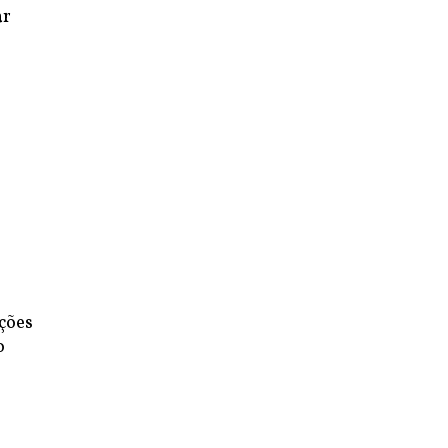
ar
ções
o