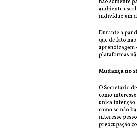
não somente pa
ambiente escola
indivíduo em 
Durante a pande
que de fato não
aprendizagem o
plataformas não
Mudança no si
O Secretário d
como interesse
única intenção 
como se não bas
interesse pesso
preocupação co