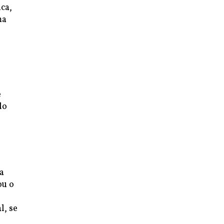
ca,
ma
e
do
a
ou o
l, se