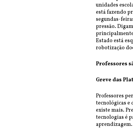
unidades escola
está fazendo p
segundas-feiras
pressão. Digam
principalmente
Estado está es
robotização doc
Professores s
Greve das Pla
Professores pe
tecnológicas e
existe mais. Pr
tecnologias é p
aprendizagem.