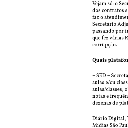
Vejam só: o Sec
dos contratos s
faz o atendimen
Secretário Adj
passando por i
que fez várias 
corrupção.
Quais platafo
– SED – Secreta
aulas e/ou clas
aulas/classes, 
notas e frequên
dezenas de pla
Diário Digital,
Mídias São Paul