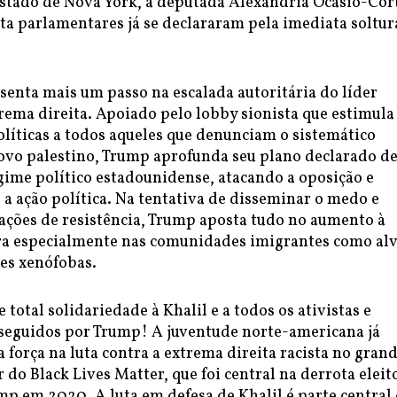
estado de Nova York, a deputada Alexandria Ocasio-Cor
ta parlamentares já se declararam pela imediata soltur
senta mais um passo na escalada autoritária do líder
rema direita. Apoiado pelo lobby sionista que estimula
líticas a todos aqueles que denunciam o sistemático
ovo palestino, Trump aprofunda seu plano declarado d
ime político estadounidense, atacando a oposição e
a ação política. Na tentativa de disseminar o medo e
ações de resistência, Trump aposta tudo no aumento à
ra especialmente nas comunidades imigrantes como al
ões xenófobas.
total solidariedade à Khalil e a todos os ativistas e
seguidos por Trump! A juventude norte-americana já
força na luta contra a extrema direita racista no gran
 do Black Lives Matter, que foi central na derrota eleit
p em 2020. A luta em defesa de Khalil é parte central