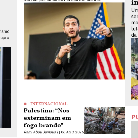
i
Um
se
mo
lu
rismo
da
tupro
INTERNACIONAL
Palestina: “Nos
P
exterminam em
fogo brando”
Rami Abou Jamous |
06 AGO 2026