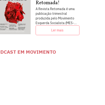
Retomada!
A Revista Retomada é uma
publicação trimestral
produzida pelo Movimento
Esquerda Socialista (MES-
PSOL) em articulação com
Ler mais
intelectuais, militantes e
artistas
DCAST EM MOVIMENTO