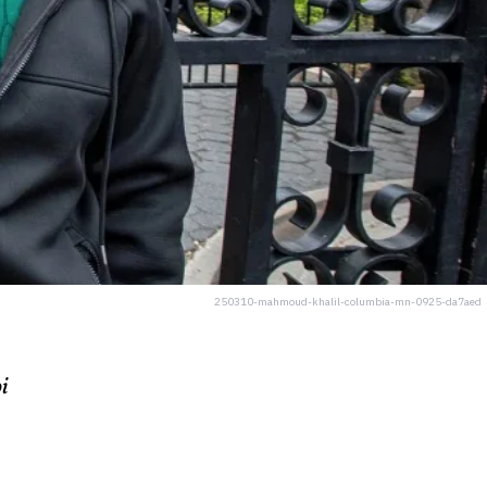
250310-mahmoud-khalil-columbia-mn-0925-da7aed
i