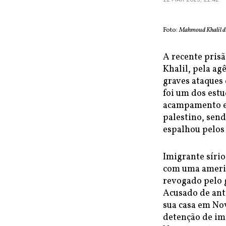
Foto:
Mahmoud Khalil du
A recente pris
Khalil, pela ag
graves ataques
foi um dos estu
acampamento es
palestino, sen
espalhou pelos
Imigrante sírio
com uma americ
revogado pelo 
Acusado de ant
sua casa em Nov
detenção de imi