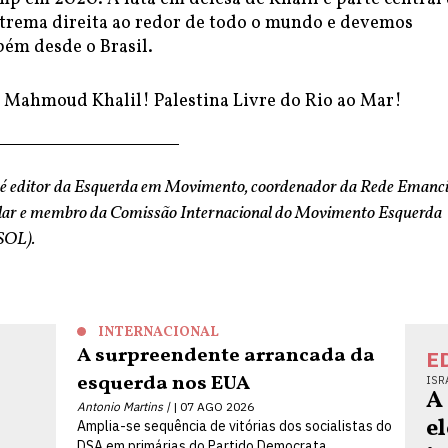
extrema direita ao redor de todo o mundo e devemos
bém desde o Brasil.
 Mahmoud Khalil! Palestina Livre do Rio ao Mar!
é editor da Esquerda em Movimento, coordenador da Rede Emanc
lar e membro da Comissão Internacional do Movimento Esquerda
SOL).
INTERNACIONAL
A surpreendente arrancada da
E
esquerda nos EUA
ISR
A
Antonio Martins |
07 AGO 2026
e
Amplia-se sequência de vitórias dos socialistas do
DSA em primárias do Partido Democrata