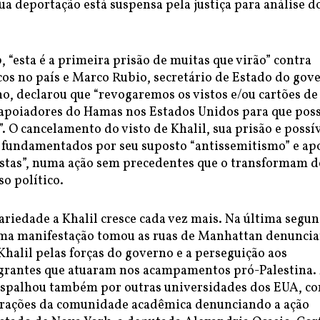
a deportação está suspensa pela justiça para análise d
“esta é a primeira prisão de muitas que virão” contra
icos no país e Marco Rubio, secretário de Estado do gov
o, declarou que “revogaremos os vistos e/ou cartões de
 apoiadores do Hamas nos Estados Unidos para que po
. O cancelamento do visto de Khalil, sua prisão e possí
 fundamentados por seu suposto “antissemitismo” e apo
istas”, numa ação sem precedentes que o transformam d
o político.
ariedade a Khalil cresce cada vez mais. Na última segu
 uma manifestação tomou as ruas de Manhattan denunci
Khalil pelas forças do governo e a perseguição aos
grantes que atuaram nos acampamentos pró-Palestina.
espalhou também por outras universidades dos EUA, c
rações da comunidade acadêmica denunciando a ação