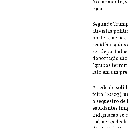
No momento, su
caso.
Segundo Trump, 
ativistas polít
norte-american
residência dos
ser deportados”
deportação são
“grupos terror
fato em um pres
A rede de solid
feira (10/03),
o sequestro de 
estudantes imi
indignação se 
inúmeras decla