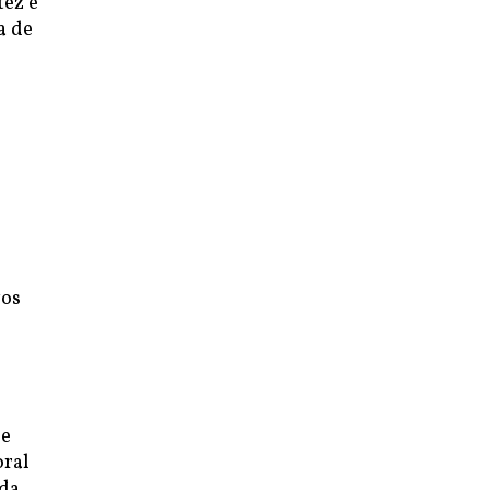
tez e
a de
e
vos
de
oral
 da