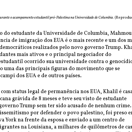
rante o acampamento estudantil pró-Palestina na Universidade de Columbia
. (Reprodu
ão do estudante da Universidade de Columbia, Mahmo
ência de imigração dos EUA é o mais recente e um dos m
 democráticos realizados pelo novo governo Trump. Kha
dantes mais ativos e o principal negociador do
tudantil ocorrido sua universidade contra o genocídi
do uma das principais figuras do movimento que se
 campi dos EUA e de outros países.
 com status legal de permanência nos EUA, Khalil é cas
ana grávida de 8 meses e teve seu visto de estudante
governo Trump sem ter sido acusado de nenhum crime.
issemitismo por defender o povo palestino, foi preso 
a York na frente da esposa e enviado a um centro de
grantes na Louisiana, a milhares de quilômetros de cas