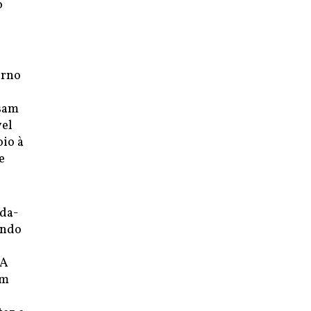
o
erno
ssam
vel
io à
e
nda-
ando
 A
om