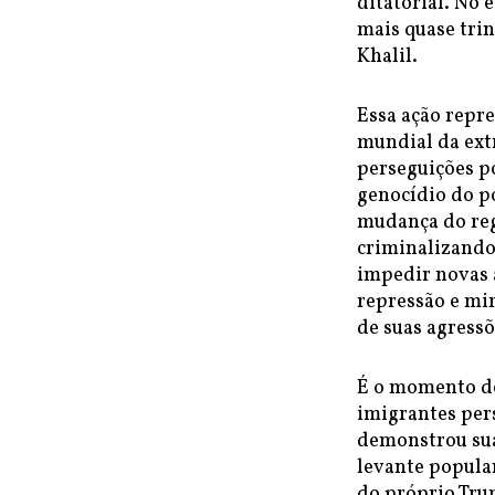
ditatorial. No 
mais quase trin
Khalil.
Essa ação repre
mundial da ext
perseguições po
genocídio do p
mudança do reg
criminalizando 
impedir novas 
repressão e mi
de suas agress
É o momento de 
imigrantes per
demonstrou sua 
levante popular
do próprio Trum