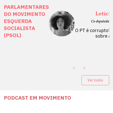
PARLAMENTARES
ais Direitos
Letíci
DO MOVIMENTO
ESQUERDA
etano do Sul, SP)
Co-deputada Es
SOCIALISTA
 Mulheres por +
O PT é corrupto? 
(PSOL)
stério Público abre
sobre a
a Vice-Prefeito de
paganda eleitoral
. ￼
<
>
Ver todos
PODCAST EM MOVIMENTO