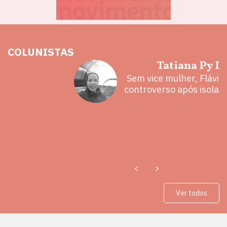
COLUNISTAS
hoz
Tatiana Py D
eita e a
Sem vice mulher, Flávio 
 mal
controverso após isolam
<
>
Ver todos