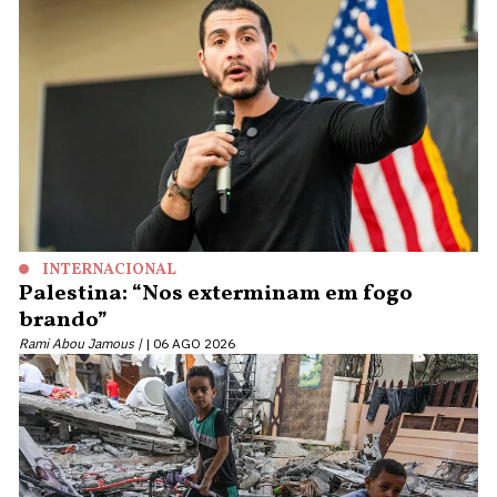
INTERNACIONAL
Palestina: “Nos exterminam em fogo
brando”
Rami Abou Jamous |
06 AGO 2026