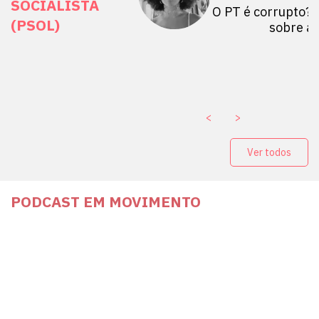
SOCIALISTA
 Mulheres por +
O PT é corrupto? 
(PSOL)
stério Público abre
sobre a
a Vice-Prefeito de
paganda eleitoral
. ￼
<
>
Ver todos
PODCAST EM MOVIMENTO