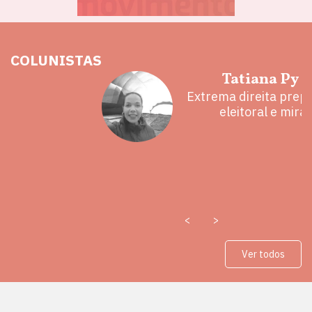
COLUNISTAS
hoz
Tatiana Py 
eita e a
Extrema direita prepa
 mal
eleitoral e mira
<
>
Ver todos