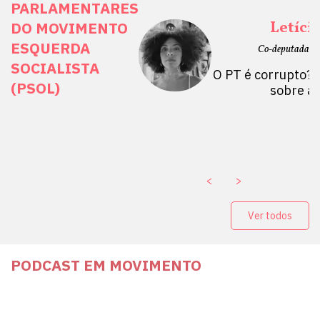
PARLAMENTARES
ais Direitos
Letíci
DO MOVIMENTO
ESQUERDA
etano do Sul, SP)
Co-deputada Es
SOCIALISTA
 Mulheres por +
O PT é corrupto? 
(PSOL)
stério Público abre
sobre a
a Vice-Prefeito de
paganda eleitoral
. ￼
<
>
Ver todos
PODCAST EM MOVIMENTO