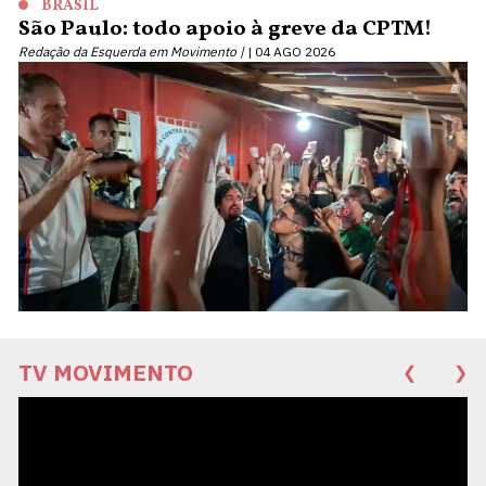
BRASIL
São Paulo: todo apoio à greve da CPTM!
Redação da Esquerda em Movimento |
04 AGO 2026
TV MOVIMENTO
❮
❯