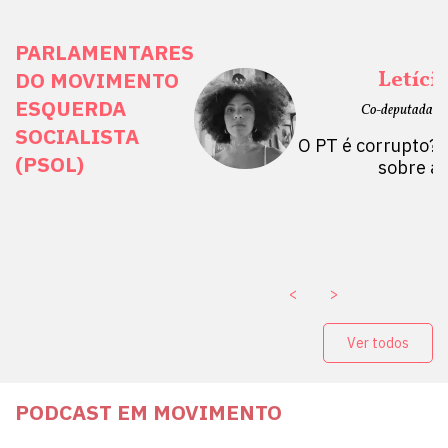
PARLAMENTARES
ais Direitos
Letíci
DO MOVIMENTO
ESQUERDA
etano do Sul, SP)
Co-deputada Es
SOCIALISTA
 Mulheres por +
O PT é corrupto? 
(PSOL)
stério Público abre
sobre a
a Vice-Prefeito de
paganda eleitoral
. ￼
<
>
Ver todos
PODCAST EM MOVIMENTO