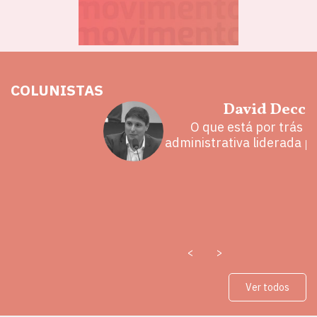
COLUNISTAS
hoz
David Decca
eita e a
O que está por trás 
 mal
administrativa liderada p
<
>
Ver todos