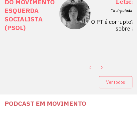
ais Direitos
Letíci
DO MOVIMENTO
ESQUERDA
etano do Sul, SP)
Co-deputada Es
SOCIALISTA
 Mulheres por +
O PT é corrupto? 
(PSOL)
stério Público abre
sobre a
a Vice-Prefeito de
paganda eleitoral
. ￼
<
>
Ver todos
PODCAST EM MOVIMENTO