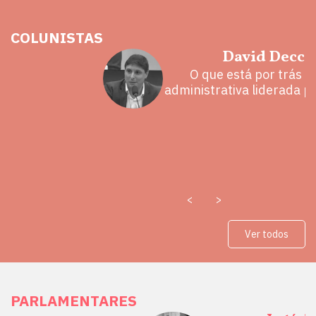
COLUNISTAS
hoz
David Decca
eita e a
O que está por trás 
 mal
administrativa liderada p
<
>
Ver todos
PARLAMENTARES