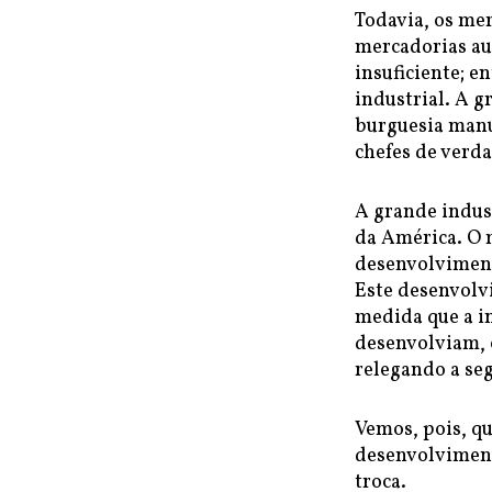
Todavia, os me
mercadorias a
insuficiente; e
industrial. A 
burguesia manuf
chefes de verda
A grande indus
da América. O 
desenvolviment
Este desenvolvi
medida que a in
desenvolviam, c
relegando a se
Vemos, pois, q
desenvolviment
troca.