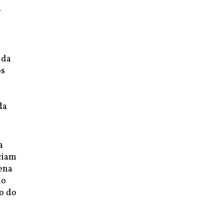
a
 da
os
da
a
sciam
ena
do
o do