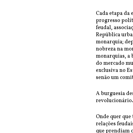
Cada etapa da 
progresso polí
feudal, associ
República urban
monarquia; dep
nobreza na mon
monarquias, a 
do mercado mun
exclusiva no E
senão um comit
A burguesia d
revolucionário
Onde quer que t
relações feudai
que prendiam o