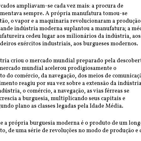
rcados ampliavam-se cada vez mais: a procura de
umentava sempre. A própria manufatura tomou-se
ntão, o vapor e a maquinaria revolucionaram a produção
grande indústria moderna suplantou a manufatura; a mé
atureira cedeu lugar aos milionários da indústria, aos
deiros exércitos industriais, aos burgueses modernos.
tria criou o mercado mundial preparado pela descober
mercado mundial acelerou prodigiosamente o
o do comércio, da navegação, dos meios de comunicaç
mento reagiu por sua vez sobre a extensão da indústria;
dústria, o comércio, a navegação, as vias férreas se
rescia a burguesia, multiplicando seus capitais e
gundo plano as classes legadas pela Idade Média.
ue a própria burguesia moderna é o produto de um long
o, de uma série de revoluções no modo de produção e 