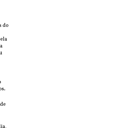
s do
pela
da
ou
o
os.
 de
ia,