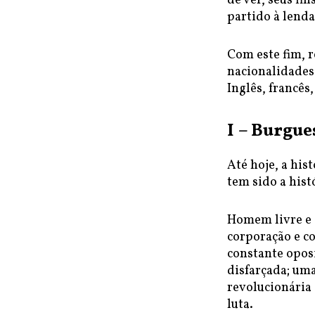
de ver, seus fi
partido à lend
Com este fim, 
nacionalidades
Inglês, francês
I – Burgue
Até hoje, a his
tem sido a histó
Homem livre e e
corporação e c
constante oposi
disfarçada; um
revolucionária 
luta.