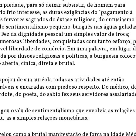
 piedade, para só deixar subsistir, de homem para
o frio interesse, as duras exigências do “pagamento à
os fervores sagrados do êxtase religioso, do entusiasmo
 do sentimentalismo pequeno-burguês nas águas gelada
. Fez da dignidade pessoal um simples valor de troca;
umerosas liberdades, conquistadas com tanto esforço, 
ável liberdade de comércio. Em uma palavra, em lugar 
da por ilusões religiosas e políticas, a burguesia coloc
aberta, cínica, direta e brutal.
pojou de sua auréola todas as atividades até então
ráveis e encaradas com piedoso respeito. Do médico, d
erdote, do poeta, do sábio fez seus servidores assalariad
sgou o véu de sentimentalismo que envolvia as relações
iu-as a simples relações monetárias.
velou como a brutal manifestação de força na Idade Méd