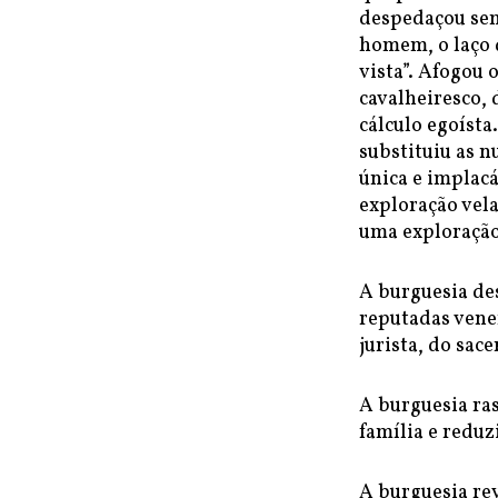
despedaçou sem
homem, o laço d
vista”. Afogou 
cavalheiresco,
cálculo egoísta
substituiu as n
única e implac
exploração vela
uma exploração 
A burguesia des
reputadas vene
jurista, do sac
A burguesia ra
família e reduz
A burguesia re