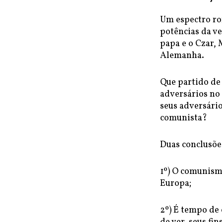
Um espectro ro
potências da v
papa e o Czar, 
Alemanha.
Que partido de
adversários no 
seus adversário
comunista?
Duas conclusõe
1º) O comunismo
Europa;
2º) É tempo de