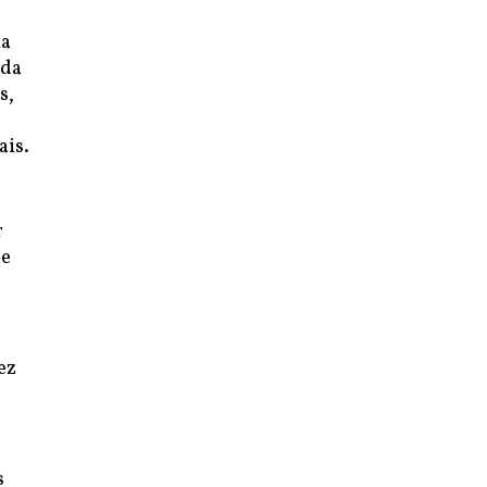
ma
ada
s,
ais.
r
ue
ez
s