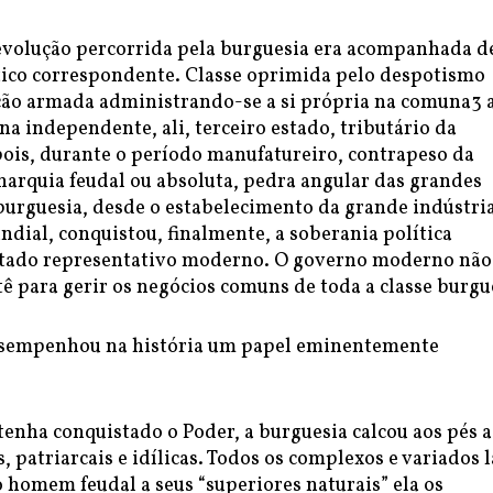
evolução percorrida pela burguesia era acompanhada 
tico correspondente. Classe oprimida pelo despotismo
ação armada administrando-se a si própria na comuna3 
a independente, ali, terceiro estado, tributário da
ois, durante o período manufatureiro, contrapeso da
arquia feudal ou absoluta, pedra angular das grandes
burguesia, desde o estabelecimento da grande indústria
dial, conquistou, finalmente, a soberania política
stado representativo moderno. O governo moderno não
ê para gerir os negócios comuns de toda a classe burgu
esempenhou na história um papel eminentemente
.
enha conquistado o Poder, a burguesia calcou aos pés a
s, patriarcais e idílicas. Todos os complexos e variados 
 homem feudal a seus “superiores naturais” ela os