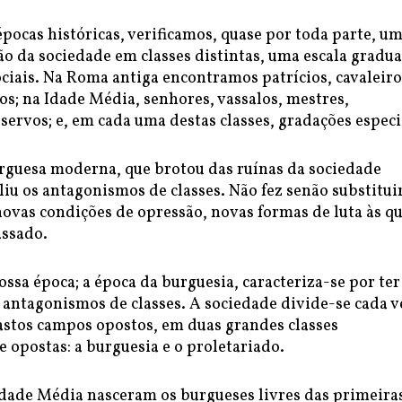
pocas históricas, verificamos, quase por toda parte, u
ão da sociedade em classes distintas, uma escala gradu
ciais. Na Roma antiga encontramos patrícios, cavaleiro
os; na Idade Média, senhores, vassalos, mestres,
ervos; e, em cada uma destas classes, gradações especi
rguesa moderna, que brotou das ruínas da sociedade
liu os antagonismos de classes. Não fez senão substitui
novas condições de opressão, novas formas de luta às q
assado.
ossa época; a época da burguesia, caracteriza-se por ter
 antagonismos de classes. A sociedade divide-se cada v
astos campos opostos, em duas grandes classes
 opostas: a burguesia e o proletariado.
Idade Média nasceram os burgueses livres das primeira