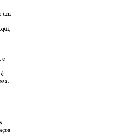
de um
aqui,
 e
 é
esa.
s
laços