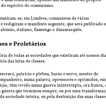
ns e suas tendências, opondo um manifesto do próprio
a do espectro do comunismo.
reuniram-se, em Londres, comunistas de várias
 e redigiram o manifesto seguinte, que será publicado 
, alemão, italiano, flamengo e dinamarquês.
ses e Proletários
tória de todas as sociedades que existiram até nossos di
ria das lutas de classes.
scravo, patrício e plebeu, barão e servo, mestre de
ompanheiro, numa palavra, opressores e oprimidos, em
ção, têm vivido numa guerra ininterrupta, ora franca, 
a guerra que terminou sempre, ou por uma transformaç
da sociedade inteira, ou pela destruição das suas class