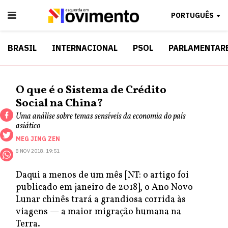
PORTUGUÊS
BRASIL
INTERNACIONAL
PSOL
PARLAMENTAR
O que é o Sistema de Crédito
Social na China?
Uma análise sobre temas sensíveis da economia do país
asiático
MEG JING ZEN
8 NOV 2018, 19:51
Daqui a menos de um mês [NT: o artigo foi
publicado em janeiro de 2018], o Ano Novo
Lunar chinês trará a grandiosa corrida às
viagens — a maior migração humana na
Terra.