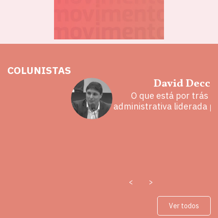
COLUNISTAS
hoz
David Decca
eita e a
O que está por trás 
 mal
administrativa liderada p
<
>
Ver todos