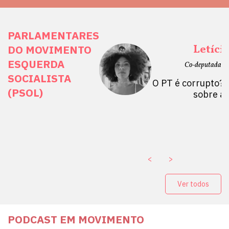
PARLAMENTARES
ais Direitos
Letíci
DO MOVIMENTO
ESQUERDA
etano do Sul, SP)
Co-deputada Es
SOCIALISTA
 Mulheres por +
O PT é corrupto? 
(PSOL)
stério Público abre
sobre a
a Vice-Prefeito de
paganda eleitoral
. ￼
<
>
Ver todos
PODCAST EM MOVIMENTO