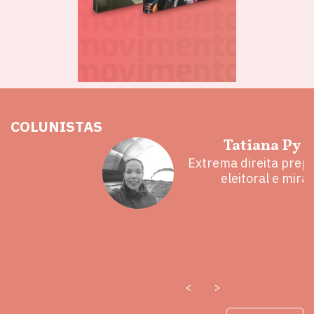
COLUNISTAS
hoz
Tatiana Py 
eita e a
Extrema direita prepa
 mal
eleitoral e mira
<
>