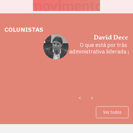
COLUNISTAS
hoz
David Decca
eita e a
O que está por trás 
 mal
administrativa liderada p
<
>
Ver todos