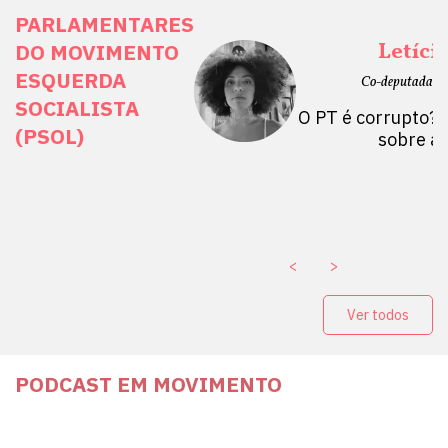
PARLAMENTARES
ais Direitos
Letíci
DO MOVIMENTO
ESQUERDA
etano do Sul, SP)
Co-deputada Es
SOCIALISTA
 Mulheres por +
O PT é corrupto? 
(PSOL)
stério Público abre
sobre a
a Vice-Prefeito de
paganda eleitoral
. ￼
<
>
Ver todos
PODCAST EM MOVIMENTO