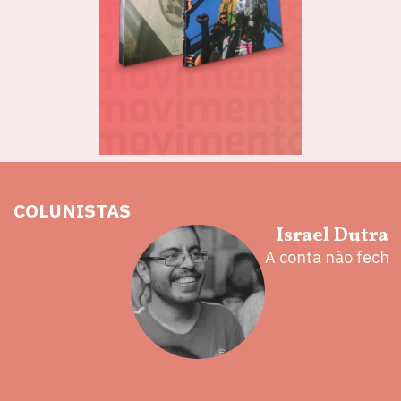
COLUNISTAS
hoz
Israel Dutra
eita e a
A conta não fecha
 mal