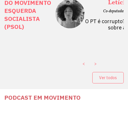
ais Direitos
Letíci
DO MOVIMENTO
ESQUERDA
etano do Sul, SP)
Co-deputada Es
SOCIALISTA
 Mulheres por +
O PT é corrupto? 
(PSOL)
stério Público abre
sobre a
a Vice-Prefeito de
paganda eleitoral
. ￼
<
>
Ver todos
PODCAST EM MOVIMENTO