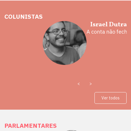
COLUNISTAS
hoz
Israel Dutra
eita e a
A conta não fecha
 mal
<
>
Ver todos
PARLAMENTARES