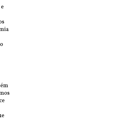
 e
os
emia
no
além
ímos
ce
ue