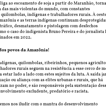
rliga ao escoamento de soja a partir do Maranhão, torn
a das mais violentas do mundo, com constantes
 quilombolas, indígenas e trabalhadores rurais. À oeste
Amazônia e as terras indígenas continuam desprotegida
 tráfico, desmatamento e pistolagem com desfechos
mo o caso do indigenista Bruno Pereira e do jornalist
sinados em 2022.
 dos povos da Amazônia!
ndígenas, quilombolas, ribeirinhos, pequenos agriculto
hadores rurais seguem na resistência a esse cerco de m
a estar lado a lado com estes sujeitos da luta. A saída j
uação ou aliança com as elites urbanas e rurais, que há
ezam no poder, e são responsáveis pela sustentação des
nvolvimento excludente, predatório e racista.
emos nos iludir com o mantra do desenvolvimento