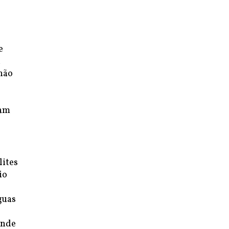
e
a
 não
sam
lites
io
guas
ande