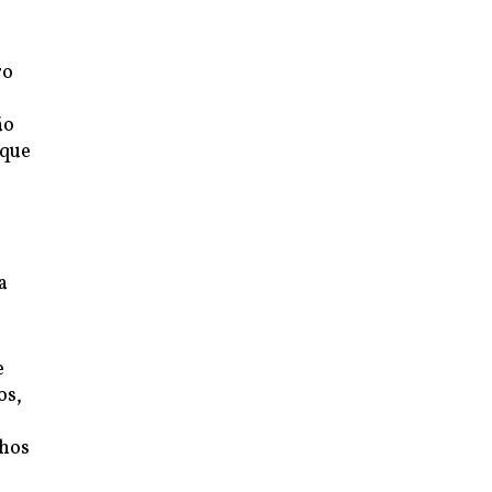
ro
ão
 que
a
e
os,
nhos