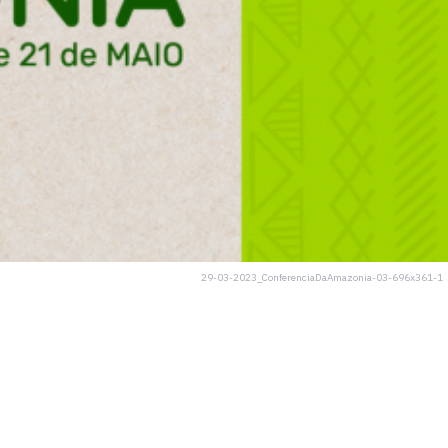
29-03-2023_ConferenciaDaAmazonia-03-696x361-1