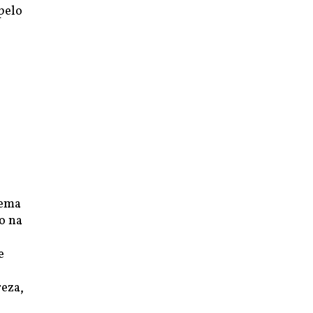
pelo
tema
o na
e
reza,
o