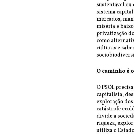
sustentável ou
sistema capital
mercados, mant
miséria e baixo
privatização d
como alternati
culturas e sabe
sociobiodiversi
O caminho é o
O PSOL precisa 
capitalista, de
exploração dos
catástrofe ecol
divide a socied
riqueza, explo
utiliza o Estado