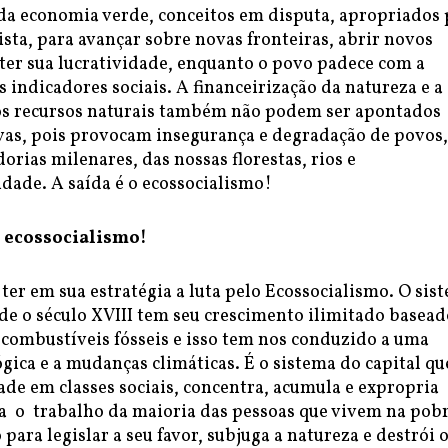
 da economia verde, conceitos em disputa, apropriados 
ista, para avançar sobre novas fronteiras, abrir novos
er sua lucratividade, enquanto o povo padece com a
s indicadores sociais. A financeirização da natureza e a
os recursos naturais também não podem ser apontados
vas, pois provocam insegurança e degradação de povos,
dorias milenares, das nossas florestas, rios e
dade. A saída é o ecossocialismo!
 ecossocialismo!
ter em sua estratégia a luta pelo Ecossocialismo. O sis
sde o século XVIII tem seu crescimento ilimitado basead
 combustíveis fósseis e isso tem nos conduzido a uma
ógica e a mudanças climáticas. É o sistema do capital qu
ade em classes sociais, concentra, acumula e expropria
ra o trabalho da maioria das pessoas que vivem na pob
 para legislar a seu favor, subjuga a natureza e destrói 