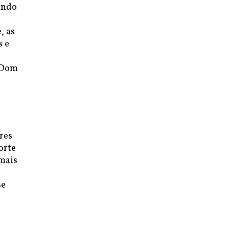
ando
, as
s e
a Dom
res
orte
amais
se