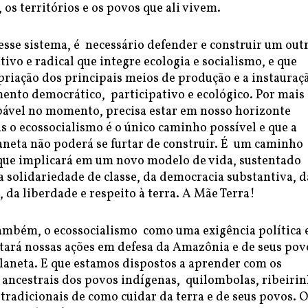
os territórios e os povos que ali vivem.
esse sistema, é necessário defender e construir um out
tivo e radical que integre ecologia e socialismo, e que
priação dos principais meios de produção e a instauraç
ento democrático, participativo e ecológico. Por mais
pável no momento, precisa estar em nosso horizonte
is o ecossocialismo é o único caminho possível e que a
aneta não poderá se furtar de construir. É um caminho
, que implicará em um novo modelo de vida, sustentado
a solidariedade de classe, da democracia substantiva, d
, da liberdade e respeito à terra. A Mãe Terra!
mbém, o ecossocialismo como uma exigência política 
ntará nossas ações em defesa da Amazônia e de seus pov
aneta. E que estamos dispostos a aprender com os
ancestrais dos povos indígenas, quilombolas, ribeiri
radicionais de como cuidar da terra e de seus povos. O