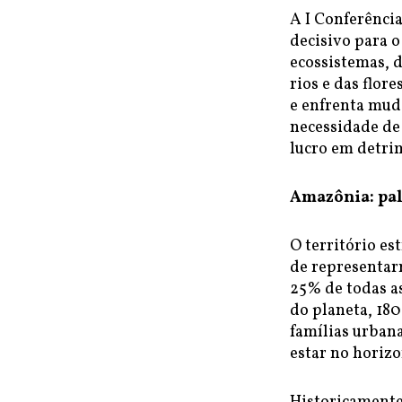
A I Conferênci
decisivo para 
ecossistemas, 
rios e das flo
e enfrenta muda
necessidade de 
lucro em detri
Amazônia: palc
O território es
de representar
25% de todas as
do planeta, 180
famílias urbana
estar no horizo