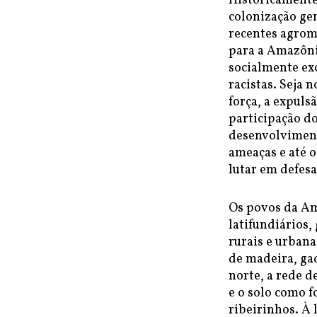
Historicamente,
colonização gen
recentes agromi
para a Amazôni
socialmente ex
racistas. Seja 
força, a expuls
participação d
desenvolviment
ameaças e até 
lutar em defesa 
Os povos da Am
latifundiários,
rurais e urbana
de madeira, gad
norte, a rede d
e o solo como 
ribeirinhos. À