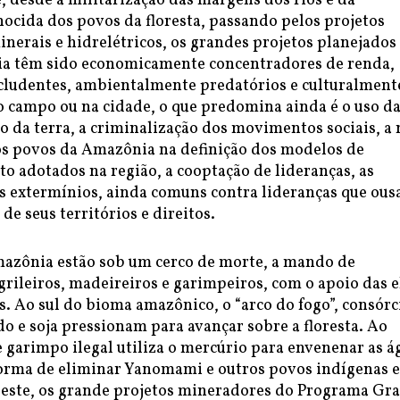
 desde a militarização das margens dos rios e da
ocida dos povos da floresta, passando pelos projetos
nerais e hidrelétricos, os grandes projetos planejados
a têm sido economicamente concentradores de renda,
cludentes, ambientalmente predatórios e culturalment
no campo ou na cidade, o que predomina ainda é o uso d
ão da terra, a criminalização dos movimentos sociais, a
os povos da Amazônia na definição dos modelos de
o adotados na região, a cooptação de lideranças, as
os extermínios, ainda comuns contra lideranças que ou
de seus territórios e direitos.
azônia estão sob um cerco de morte, a mando de
 grileiros, madeireiros e garimpeiros, com o apoio das e
s. Ao sul do bioma amazônico, o “arco do fogo”, consórc
o e soja pressionam para avançar sobre a floresta. Ao
e garimpo ilegal utiliza o mercúrio para envenenar as á
forma de eliminar Yanomami e outros povos indígenas e
 leste, os grande projetos mineradores do Programa Gr