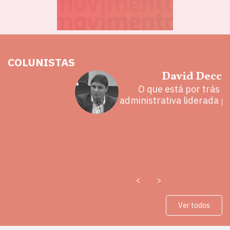
COLUNISTAS
hoz
David Decca
eita e a
O que está por trás 
 mal
administrativa liderada p
<
>
Ver todos