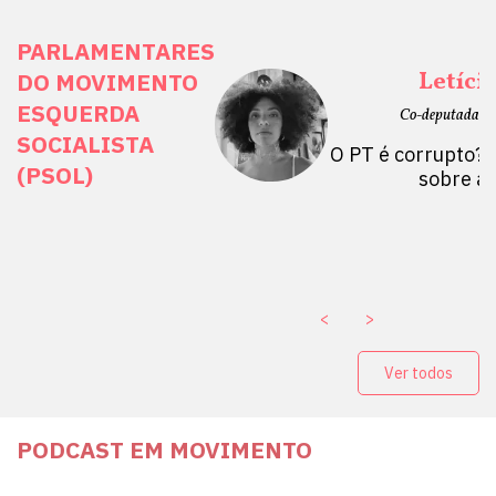
PARLAMENTARES
ais Direitos
Letíci
DO MOVIMENTO
ESQUERDA
etano do Sul, SP)
Co-deputada Es
SOCIALISTA
 Mulheres por +
O PT é corrupto? 
(PSOL)
stério Público abre
sobre a
a Vice-Prefeito de
paganda eleitoral
. ￼
<
>
Ver todos
PODCAST EM MOVIMENTO