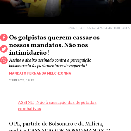
92C4BCB4-BF5A-47F4-9734-4A310BEE40FA
Os golpistas querem cassar os
nossos mandatos. Não nos
intimidarão!
Assine o abaixo assinado contra a perseguição
bolsonarista às parlamentares de esquerda!
MANDATO FERNANDA MELCHIONNA
2 JUN 2023, 19:15
ASSINE | Não à cassação das deputadas
combativas
O PL, partido de Bolsonaro e da Milícia,