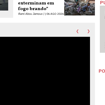
P
exterminam em
fogo brando”
Rami Abou Jamous |
06 AGO 2026
❮
❯
PO