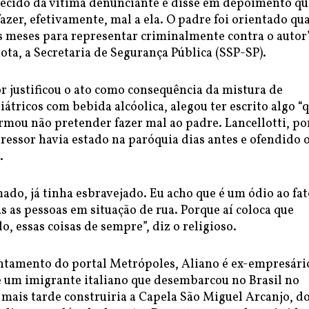
hecido da vítima denunciante e disse em depoimento qu
azer, efetivamente, mal a ela. O padre foi orientado qu
s meses para representar criminalmente contra o autor”
ta, a Secretaria de Segurança Pública (SSP-SP).
or justificou o ato como consequência da mistura de
átricos com bebida alcóolica, alegou ter escrito algo “
irmou não pretender fazer mal ao padre. Lancellotti, p
ressor havia estado na paróquia dias antes e ofendido 
s.
mado, já tinha esbravejado. Eu acho que é um ódio ao fat
 as pessoas em situação de rua. Porque aí coloca que
, essas coisas de sempre”, diz o religioso.
tamento do portal Metrópoles, Aliano é ex-empresári
 um imigrante italiano que desembarcou no Brasil no
, mais tarde construiria a Capela São Miguel Arcanjo, d