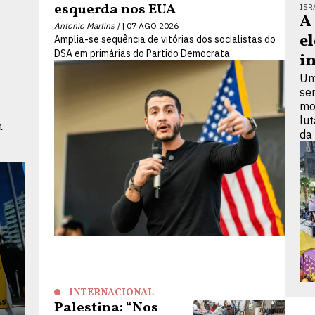
esquerda nos EUA
ISR
A
Antonio Martins |
07 AGO 2026
e
Amplia-se sequência de vitórias dos socialistas do
DSA em primárias do Partido Democrata
i
Um
se
mo
lu
a
da
INTERNACIONAL
Palestina: “Nos