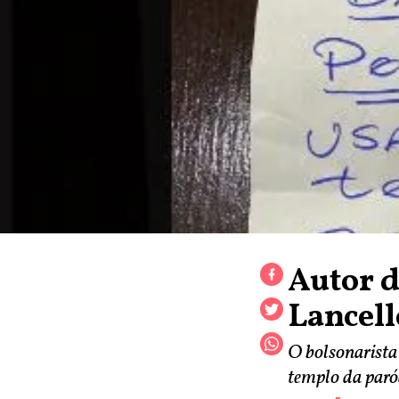
Autor d
Lancello
O bolsonarista
templo da paróq