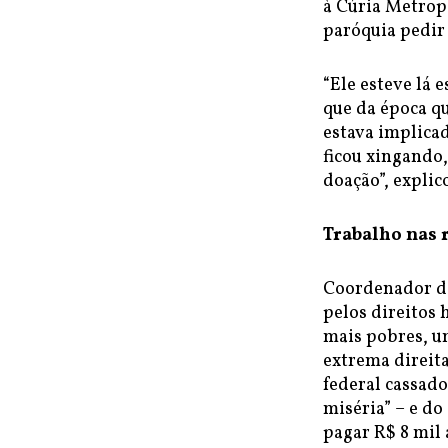
à Cúria Metropo
paróquia pedir 
“Ele esteve lá
que da época qu
estava implica
ficou xingando,
doação”, explic
Trabalho nas 
Coordenador da 
pelos direitos 
mais pobres, um
extrema direit
federal cassado
miséria” – e d
pagar R$ 8 mil