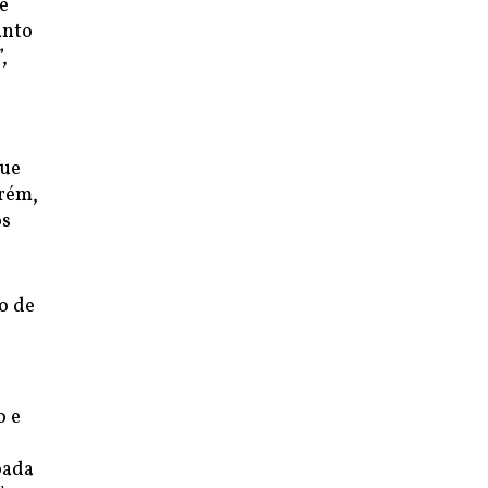
e
anto
,
que
orém,
os
o de
o e
oada