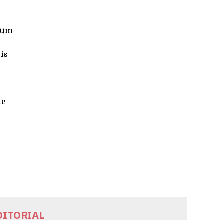
o um
is
de
DITORIAL