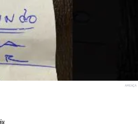
AMEAÇA
iu