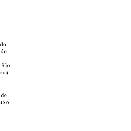
ado
ado
a
 São
ssou
 de
ue o