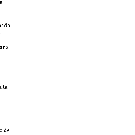
à
rmado
s
ar a
luta
a
o de