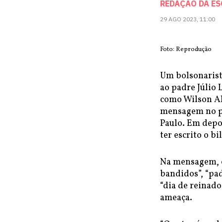
REDAÇÃO DA E
29 AGO 2023, 11:00
Foto: Reprodução
Um bolsonarist
ao padre Júlio 
como Wilson Al
mensagem no po
Paulo. Em depo
ter escrito o bi
Na mensagem, o 
bandidos”, “pa
“dia de reinado
ameaça.