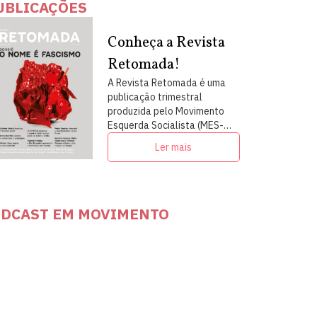
UBLICAÇÕES
Conheça a Revista
Retomada!
A Revista Retomada é uma
publicação trimestral
produzida pelo Movimento
Esquerda Socialista (MES-
PSOL) em articulação com
Ler mais
intelectuais, militantes e
artistas
DCAST EM MOVIMENTO