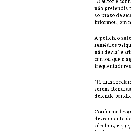
“O autor é con
não pretendia f
ao prazo de sei
informou, em no
À polícia o aut
remédios psiqui
não devia” e af
contou que o ag
frequentadore
“Já tinha recla
serem atendidas
defende bandido
Conforme levan
descendente de
século 19 e que