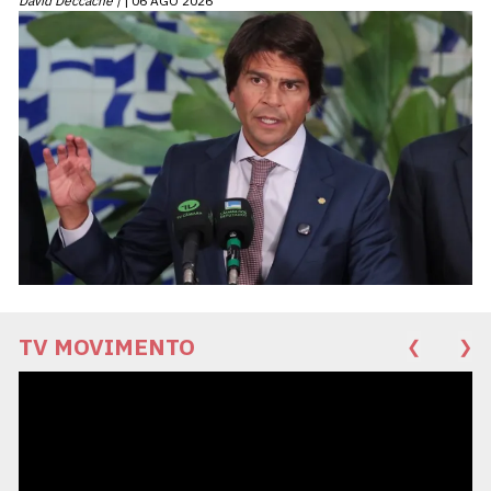
David Deccache |
06 AGO 2026
TV MOVIMENTO
❮
❯