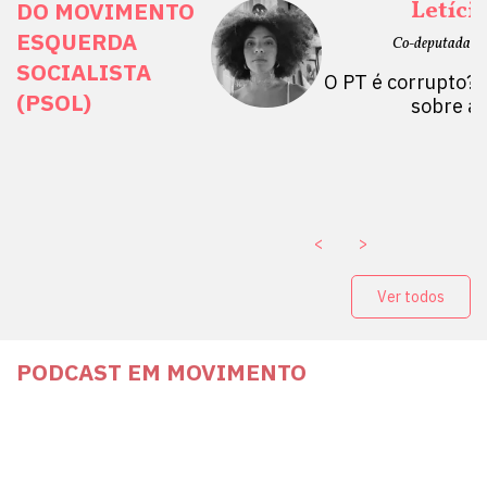
ais Direitos
Letíci
DO MOVIMENTO
ESQUERDA
etano do Sul, SP)
Co-deputada Es
SOCIALISTA
 Mulheres por +
O PT é corrupto? 
(PSOL)
stério Público abre
sobre a
a Vice-Prefeito de
paganda eleitoral
. ￼
<
>
Ver todos
PODCAST EM MOVIMENTO