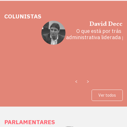
COLUNISTAS
hoz
David Decca
eita e a
O que está por trás 
 mal
administrativa liderada p
<
>
Ver todos
PARLAMENTARES