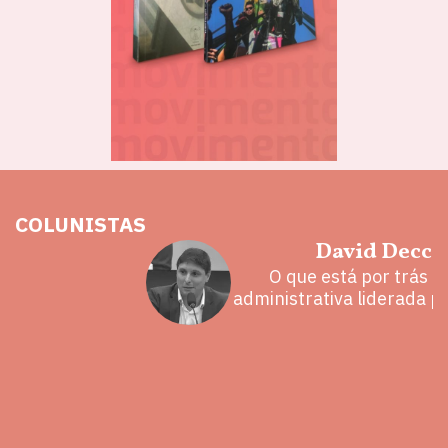
COLUNISTAS
hoz
David Decca
eita e a
O que está por trás 
 mal
administrativa liderada p