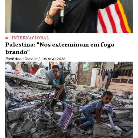
INTERNACIONAL
Palestina: “Nos exterminam em fogo
brando”
Rami Abou Jamous |
06 AGO 2026