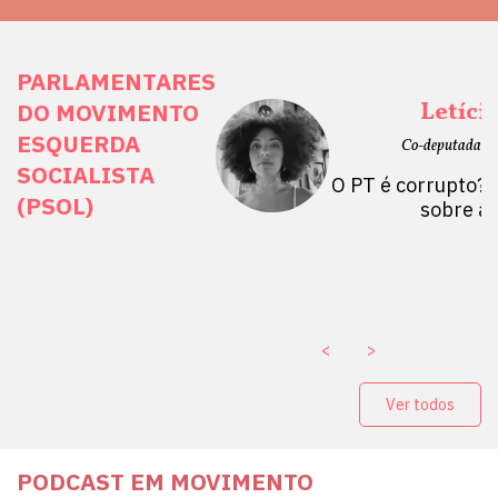
PARLAMENTARES
ais Direitos
Letíci
DO MOVIMENTO
ESQUERDA
etano do Sul, SP)
Co-deputada Es
SOCIALISTA
 Mulheres por +
O PT é corrupto? 
(PSOL)
stério Público abre
sobre a
a Vice-Prefeito de
paganda eleitoral
. ￼
<
>
Ver todos
PODCAST EM MOVIMENTO