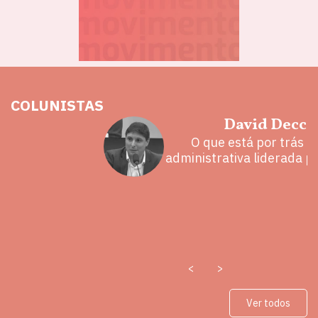
COLUNISTAS
hoz
David Decca
eita e a
O que está por trás 
 mal
administrativa liderada p
<
>
Ver todos