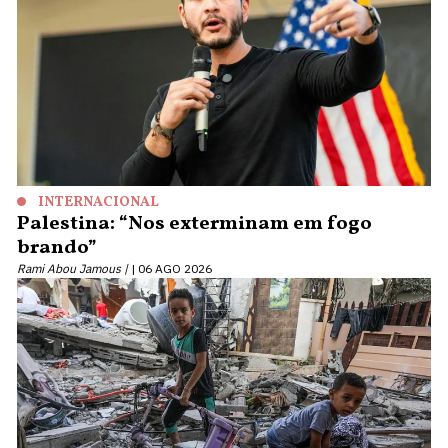
INTERNACIONAL
Palestina: “Nos exterminam em fogo
brando”
Rami Abou Jamous |
06 AGO 2026