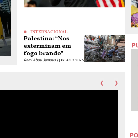
INTERNACIONAL
Palestina: “Nos
P
exterminam em
fogo brando”
Rami Abou Jamous |
06 AGO 2026
❮
❯
PO