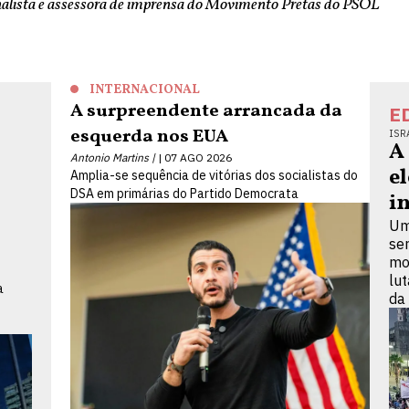
nalista e assessora de imprensa do Movimento Pretas do PSOL
INTERNACIONAL
A surpreendente arrancada da
E
esquerda nos EUA
ISR
A
Antonio Martins |
07 AGO 2026
e
Amplia-se sequência de vitórias dos socialistas do
DSA em primárias do Partido Democrata
i
Um
se
mo
lu
a
da