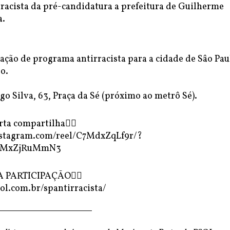
racista da pré-candidatura a prefeitura de Guilherme
a.
ação de programa antirracista para a cidade de Sâo Pau
o.
o Silva, 63, Praça da Sé (próximo ao metrô Sé).
rta compartilha✊🏾
nstagram.com/reel/C7MdxZqLf9r/?
GMxZjRuMmN3
 PARTICIPAÇÃO👇🏾
ol.com.br/spantirracista/