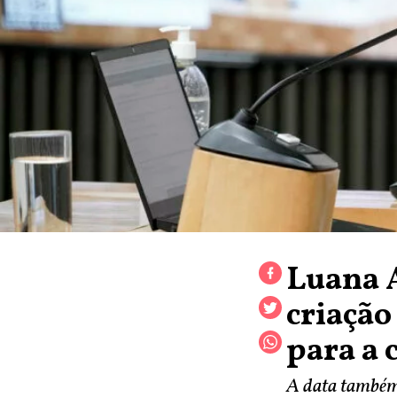
Luana 
criação
para a 
A data também