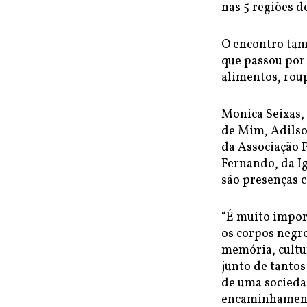
nas 5 regiões d
O encontro tam
que passou por
alimentos, rou
Monica Seixas, 
de Mim, Adilso
da Associação P
Fernando, da I
são presenças 
“É muito impor
os corpos negr
memória, cultur
junto de tanto
de uma sociedad
encaminhamento