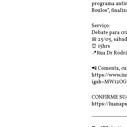
programa antir
Boulos”, finaliz
Serviço:
Debate para cri
📅 25/05, sábad
⏰ 15hrs
📍Rua Dr Rodrig
📲 Comenta, cu
https://www.i
igsh=MW12O
CONFIRME SUA
https://luanaps