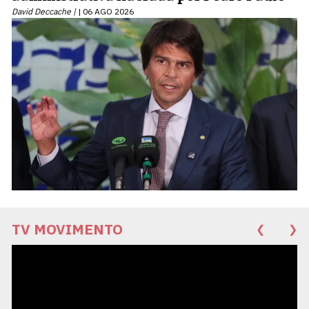
David Deccache |
06 AGO 2026
TV MOVIMENTO
❮
❯