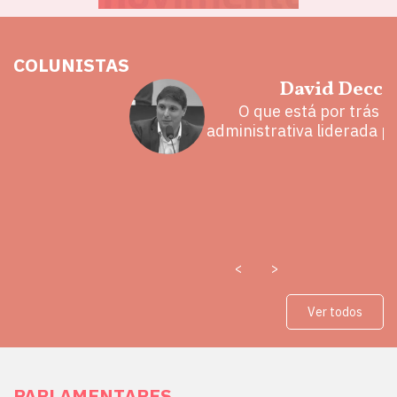
COLUNISTAS
hoz
David Decca
eita e a
O que está por trás 
 mal
administrativa liderada p
<
>
Ver todos
PARLAMENTARES