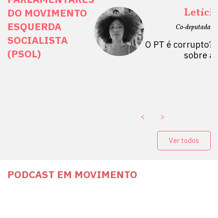
ais Direitos
Letíci
DO MOVIMENTO
ESQUERDA
etano do Sul, SP)
Co-deputada Es
SOCIALISTA
 Mulheres por +
O PT é corrupto? 
(PSOL)
stério Público abre
sobre a
a Vice-Prefeito de
paganda eleitoral
. ￼
<
>
Ver todos
PODCAST EM MOVIMENTO